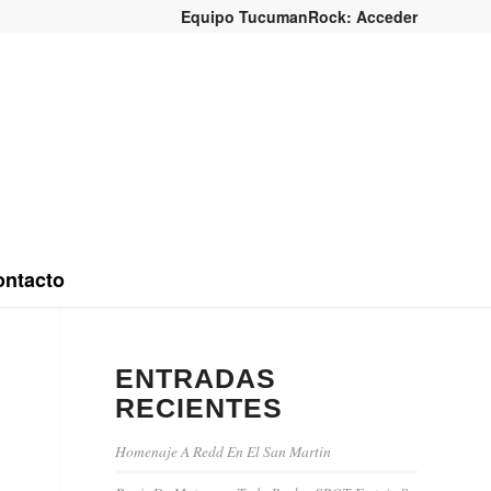
Equipo TucumanRock: Acceder
ntacto
ENTRADAS
RECIENTES
Homenaje A Redd En El San Martin