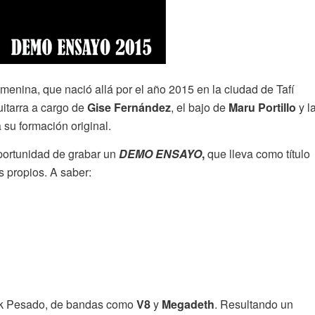
nina, que nació allá por el año 2015 en la ciudad de Tafí
uitarra a cargo de
Gise Fernández
, el bajo de
Maru Portillo
y l
 su formación original.
oportunidad de grabar un
DEMO ENSAYO
,
que lleva como título
 propios. A saber:
ock Pesado, de bandas como
V8
y
Megadeth
. Resultando un