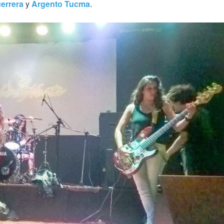
errera
y
Argento Tucma
.