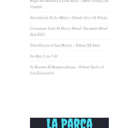
Rugir De Motores a Todo Rock – SROT Festeja Su
Cumple
Encontrarte Es Lo Mejor: Alfredo Socci & Pelops
Consuman Todo El Heavy Metal: Tucumán Metal
Fest 2021
Tinieblas en el San Martín – Tehom XX Años
No Hay 2 sin 3-D
Se Rearmo El Rompecabezas – Tehom Vuelve A
Los Escenarios