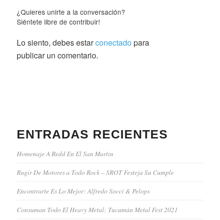
¿Quieres unirte a la conversación?
Siéntete libre de contribuir!
Lo siento, debes estar
conectado
para
publicar un comentario.
ENTRADAS RECIENTES
Homenaje A Redd En El San Martin
Rugir De Motores a Todo Rock – SROT Festeja Su Cumple
Encontrarte Es Lo Mejor: Alfredo Socci & Pelops
Consuman Todo El Heavy Metal: Tucumán Metal Fest 2021