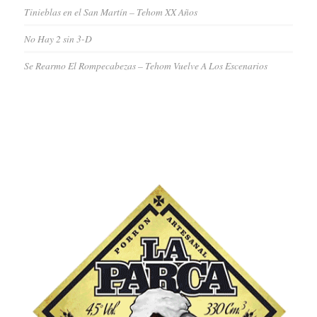
Tinieblas en el San Martín – Tehom XX Años
No Hay 2 sin 3-D
Se Rearmo El Rompecabezas – Tehom Vuelve A Los Escenarios