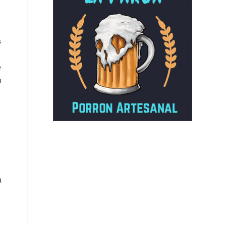
s
e
o
a