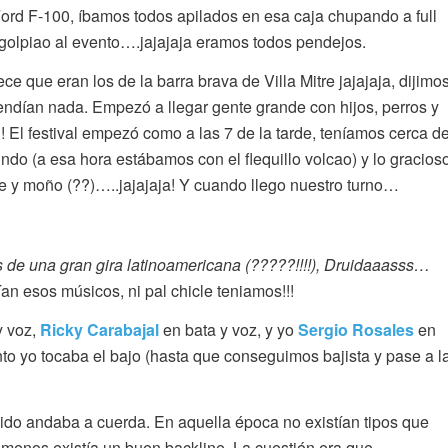
ord F-100, íbamos todos apilados en esa caja chupando a full
 golpiao al evento….jajajaja eramos todos pendejos.
 que eran los de la barra brava de Villa Mitre jajajaja, dijimo
ndían nada. Empezó a llegar gente grande con hijos, perros y
! El festival empezó como a las 7 de la tarde, teníamos cerca d
o (a esa hora estábamos con el flequillo volcao) y lo gracios
je y moño (??)…..jajajaja! Y cuando llego nuestro turno…
s de una gran gira latinoamericana (?????!!!!), Druidaaasss…
n esos músicos, ni pal chicle teniamos!!!
y voz,
Ricky Carabajal
en bata y voz, y yo
Sergio Rosales
en
o yo tocaba el bajo (hasta que conseguimos bajista y pase a l
do andaba a cuerda. En aquella época no existían tipos que
menos existía un buen backline. La cuestión era que