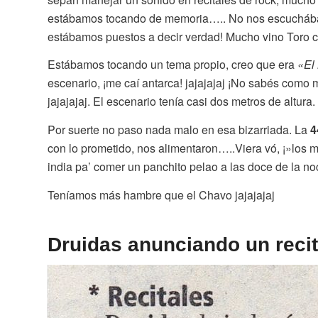
estábamos tocando de memoria….. No nos escuchábam
estábamos puestos a decir verdad! Mucho vino Toro c
Estábamos tocando un tema propio, creo que era
«El
escenario, ¡me caí antarca! jajajajaj ¡No sabés como
jajajajaj. El escenario tenía casi dos metros de altura
Por suerte no paso nada malo en esa bizarriada. La
4
con lo prometido, nos alimentaron…..Viera vó, ¡»los 
india pa’ comer un panchito pelao a las doce de la no
Teníamos más hambre que el Chavo jajajajaj
Druidas anunciando un recit