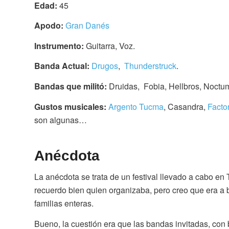
Edad:
45
Apodo:
Gran Danés
Instrumento:
Guitarra, Voz.
Banda Actual:
Drugos
,
Thunderstruck
.
Bandas que militó:
Druidas, Fobia, Hellbros, Noctu
Gustos musicales:
Argento Tucma
, Casandra,
Facto
son algunas…
Anécdota
La anécdota se trata de un festival llevado a cabo en T
recuerdo bien quien organizaba, pero creo que era a be
familias enteras.
Bueno, la cuestión era que las bandas invitadas, con