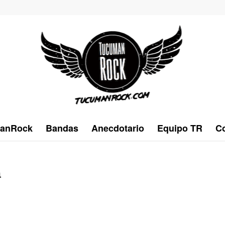
anRock
Bandas
Anecdotario
Equipo TR
Co
a