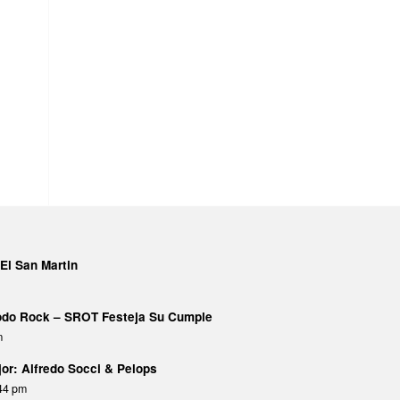
El San Martin
Todo Rock – SROT Festeja Su Cumple
m
or: Alfredo Socci & Pelops
:44 pm