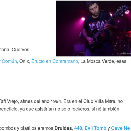
mbria, Cuervos.
r Común
, Onix,
Eructo en Contramano
, La Mosca Verde, esas
afí Viejo, afines del año 1994. Era en el Club Villa Mitre, no
neficio, ya que asistirían no solo rockeros, si nó también
 bombos y platillos eramos
Druidas
,
448
,
Evil Tomb
y
Cave Ne