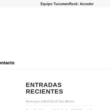
Equipo TucumanRock: Acceder
ntacto
ENTRADAS
RECIENTES
Homenaje A Redd En El San Martin