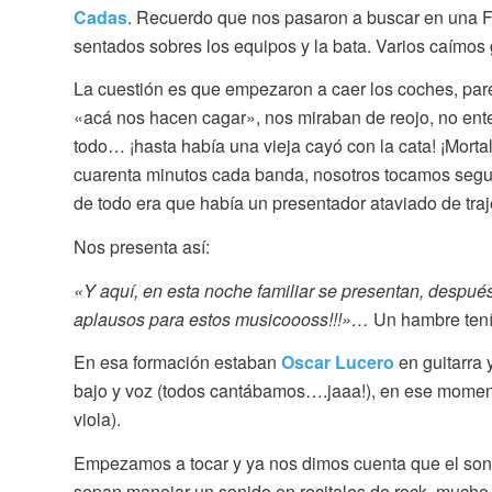
Cadas
. Recuerdo que nos pasaron a buscar en una F
sentados sobres los equipos y la bata. Varios caímos
La cuestión es que empezaron a caer los coches, parece
«acá nos hacen cagar», nos miraban de reojo, no ente
todo… ¡hasta había una vieja cayó con la cata! ¡Mortal
cuarenta minutos cada banda, nosotros tocamos segund
de todo era que había un presentador ataviado de tra
Nos presenta así:
«Y aquí, en esta noche familiar se presentan, despué
aplausos para estos musicoooss!!!»…
Un hambre tenía
En esa formación estaban
Oscar Lucero
en guitarra 
bajo y voz (todos cantábamos….jaaa!), en ese moment
viola).
Empezamos a tocar y ya nos dimos cuenta que el soni
sepan manejar un sonido en recitales de rock, mucho 