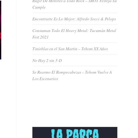
Rugir De Motores a Todo Rock – SROT Festeja Su
Cumple
Encontrarte Es Lo Mejor: Alfredo Socci & Pelops
Consuman Todo El Heavy Metal: Tucumán Metal
Fest 2021
Tinieblas en el San Martín – Tehom XX Años
No Hay 2 sin 3-D
Se Rearmo El Rompecabezas – Tehom Vuelve A
Los Escenarios