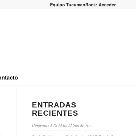
Equipo TucumanRock: Acceder
ntacto
ENTRADAS
RECIENTES
Homenaje A Redd En El San Martin