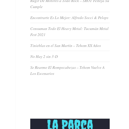
Rugir De Motores a Todo Rock – SROT Festeja Su
Cumple
Encontrarte Es Lo Mejor: Alfredo Socci & Pelops
Consuman Todo El Heavy Metal: Tucumán Metal
Fest 2021
Tinieblas en el San Martín – Tehom XX Años
No Hay 2 sin 3-D
Se Rearmo El Rompecabezas – Tehom Vuelve A
Los Escenarios