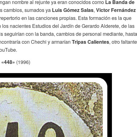
ongan nombre al rejunte ya eran conocidos como
La Banda de
ios cambios, sumados ya
Luis Gómez Salas
,
Victor Fernández
repertorio en las canciones propias. Esta formación es la que
 los nacientes Estudios del Jardín de Gerardo Alderete, de las
is seguirían con la banda, cambios de personal mediante, hast
encontraría con Chechi y armarían
Tripas Calientes
, otro faltante
YouTube.
 «448»
(1996)