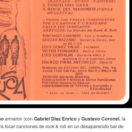
no
armaron (con
Gabriel Diaz Enrico
y
Gustavo Coronel
, la
ara tocar canciones de rock & roll en un desaparecido bar de