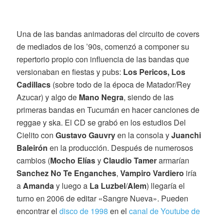
Una de las bandas animadoras del circuito de covers
de mediados de los ’90s, comenzó a componer su
repertorio propio con influencia de las bandas que
versionaban en fiestas y pubs:
Los Pericos, Los
Cadillacs
(sobre todo de la época de Matador/Rey
Azucar) y algo de
Mano Negra
, siendo de las
primeras bandas en Tucumán en hacer canciones de
reggae y ska. El CD se grabó en los estudios Del
Cielito con
Gustavo Gauvry
en la consola y
Juanchi
Baleirón
en la producción. Después de numerosos
cambios (
Mocho Elías
y
Claudio Tamer
armarían
Sanchez No Te Enganches
,
Vampiro Vardiero
iría
a
Amanda
y luego a
La Luzbel
/
Alem
) llegaría el
turno en 2006 de editar «Sangre Nueva». Pueden
encontrar el
disco de 1998
en el
canal de Youtube de