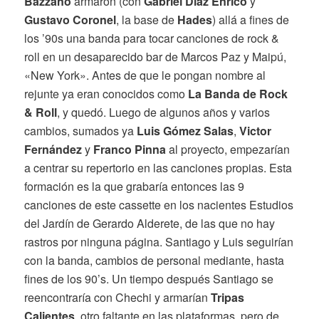
Bazzano
armaron (con
Gabriel Diaz Enrico
y
Gustavo Coronel
, la base de
Hades
) allá a fines de
los ’90s una banda para tocar canciones de rock &
roll en un desaparecido bar de Marcos Paz y Maipú,
«New York». Antes de que le pongan nombre al
rejunte ya eran conocidos como
La Banda de Rock
& Roll
, y quedó. Luego de algunos años y varios
cambios, sumados ya
Luis Gómez Salas
,
Victor
Fernández
y
Franco Pinna
al proyecto, empezarían
a centrar su repertorio en las canciones propias. Esta
formación es la que grabaría entonces las 9
canciones de este cassette en los nacientes Estudios
del Jardín de Gerardo Alderete, de las que no hay
rastros por ninguna página. Santiago y Luis seguirían
con la banda, cambios de personal mediante, hasta
fines de los 90’s. Un tiempo después Santiago se
reencontraría con Chechi y armarían
Tripas
Calientes
, otro faltante en las plataformas, pero de