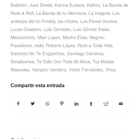
Baleirón
,
Juez Dredd
,
Karma Sudaca
,
Kathru
,
La Banda de
Rock & Roll
,
La Banda de tu Hermana
,
La Insignia
,
Los
anteojos del tío Freddy
,
los chicles
,
Los Peces Gordos
,
Lucas Grassino
,
Luis Corvalán
,
Luis Gómez Salas
,
Marcantonio
,
Maxi Lopez
,
Mocho Elías
,
Negrex
,
Pecadores
,
redd
,
Roberto López
,
Rock a Toda Vida
,
Sanchez No Te Enganches
,
Santiago Caminos
,
Stradivarius
,
Te Odio Con Toda Mi Alma
,
Tus Modas
Absurdas
,
Vampiro Vardiero
,
Victor Fernández
,
Virus
Compartir esta entrada