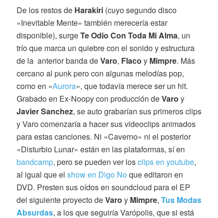
De los restos de
Harakiri
(cuyo segundo disco
«Inevitable Mente» también merecería estar
disponible), surge
Te Odio Con Toda Mi Alma
, un
trío que marca un quiebre con el sonido y estructura
de la anterior banda de
Varo
,
Flaco
y
Mimpre
. Más
cercano al punk pero con algunas melodías pop,
como en «
Aurora
«, que todavía merece ser un hit.
Grabado en Ex-Noopy con producción de
Varo
y
Javier
Sanchez
, se auto grabarían sus primeros clips
y Varo comenzaría a hacer sus videoclips animados
para estas canciones. Ni «Caverno» ni el posterior
«Disturbio Lunar» están en las plataformas, sí en
bandcamp
, pero se pueden ver los
clips en youtube
,
al igual que el
show en Digo No
que editaron en
DVD. Presten sus oídos en soundcloud para el EP
del siguiente proyecto de
Varo
y
Mimpre
,
Tus Modas
Absurdas
, a los que seguiría Varópolis, que si está