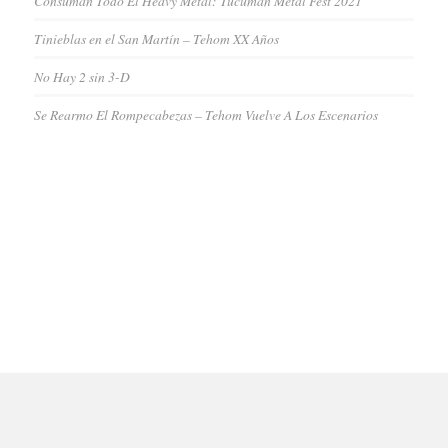
Consuman Todo El Heavy Metal: Tucumán Metal Fest 2021
Tinieblas en el San Martín – Tehom XX Años
No Hay 2 sin 3-D
Se Rearmo El Rompecabezas – Tehom Vuelve A Los Escenarios