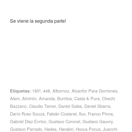
Se viene la segunda parte!
180º
,
448
,
Albornoz
,
Alcanfor Para Gorriones
,
Etiquetas:
Alem
,
Almirón
,
Amanda
,
Burritos
,
Casta & Pura
,
Chechi
Bazzano
,
Claudio Tamer
,
Daniel Sales
,
Daniel Sbarra
,
Darío Ruso Souza
,
Fabián Cosiansi
,
flux
,
Franco Pinna
,
Gabriel Diaz Enrico
,
Gustavo Coronel
,
Gustavo Gauvry
,
Gustavo Parrado
,
Hades
,
Harakiri
,
Hocus Pocus
,
Juanchi