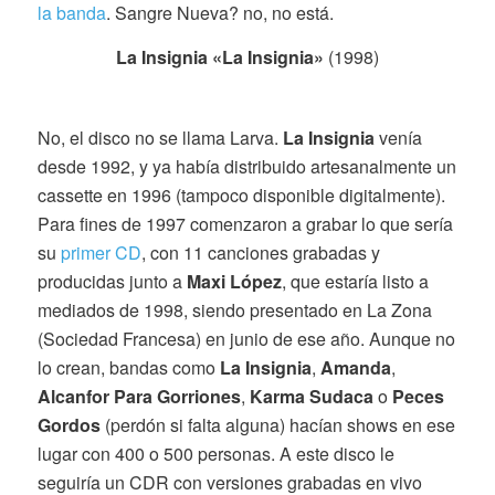
la banda
. Sangre Nueva? no, no está.
La Insignia «La Insignia»
(1998)
No, el disco no se llama Larva.
La Insignia
venía
desde 1992, y ya había distribuido artesanalmente un
cassette en 1996 (tampoco disponible digitalmente).
Para fines de 1997 comenzaron a grabar lo que sería
su
primer CD
, con 11 canciones grabadas y
producidas junto a
Maxi López
, que estaría listo a
mediados de 1998, siendo presentado en La Zona
(Sociedad Francesa) en junio de ese año. Aunque no
lo crean, bandas como
La Insignia
,
Amanda
,
Alcanfor Para Gorriones
,
Karma Sudaca
o
Peces
Gordos
(perdón si falta alguna) hacían shows en ese
lugar con 400 o 500 personas. A este disco le
seguiría un CDR con versiones grabadas en vivo