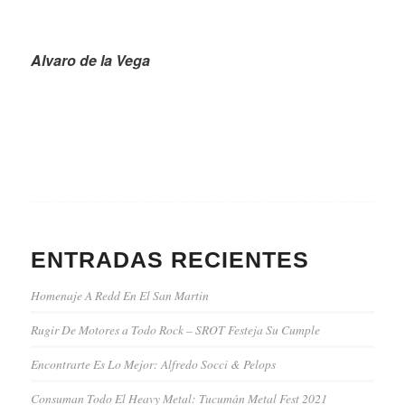
Alvaro de la Vega
ENTRADAS RECIENTES
Homenaje A Redd En El San Martin
Rugir De Motores a Todo Rock – SROT Festeja Su Cumple
Encontrarte Es Lo Mejor: Alfredo Socci & Pelops
Consuman Todo El Heavy Metal: Tucumán Metal Fest 2021