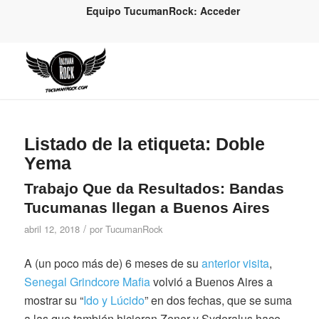
Equipo TucumanRock: Acceder
Listado de la etiqueta:
Doble
Yema
Trabajo Que da Resultados: Bandas
Tucumanas llegan a Buenos Aires
/
abril 12, 2018
por
TucumanRock
A (un poco más de) 6 meses de su
anterior visita
,
Senegal Grindcore Mafia
volvió a Buenos Aires a
mostrar su “
Ido y Lúcido
” en dos fechas, que se suma
a las que también hicieran Zener y Syderalus hace