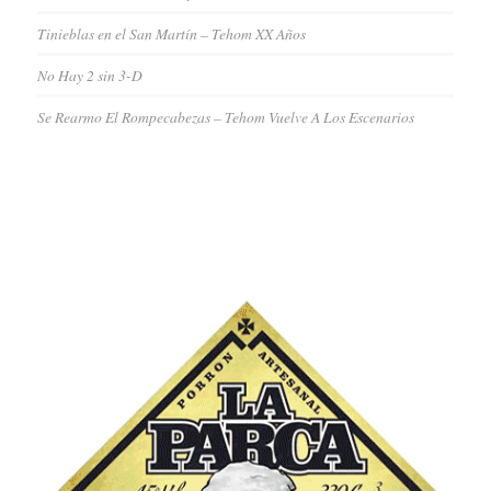
Tinieblas en el San Martín – Tehom XX Años
No Hay 2 sin 3-D
Se Rearmo El Rompecabezas – Tehom Vuelve A Los Escenarios