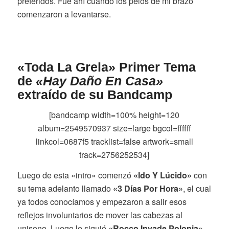
preferidos. Fue ahí cuando los pelos de mi brazo
comenzaron a levantarse.
«Toda La Grela» Primer Tema
de
«Hay Daño En Casa»
extraído de su
Bandcamp
[bandcamp width=100% height=120
album=2549570937 size=large bgcol=ffffff
linkcol=0687f5 tracklist=false artwork=small
track=2756252534]
Luego de esta «intro» comenzó
«Ido Y Lúcido»
con
su tema adelanto llamado
«3 Días Por Hora»
, el cual
ya todos conocíamos y empezaron a salir esos
reflejos involuntarios de mover las cabezas al
unisono. Luego le siguió
«Rocco Invade Polonia»
,