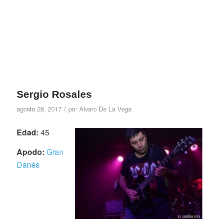
Sergio Rosales
/
agosto 28, 2017
por
Alvaro De La Vega
Edad:
45
Apodo:
Gran
Danés