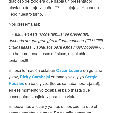
gracioso de todo era que había un presentador
ataviado de traje y moño (??)…..jajajaja! Y cuando
llego nuestro turno…
Nos presenta así:
«Y aquí, en esta noche familiar se presentan,
después de una gran gira latinoamericana (?????!!!!),
Druidaaasss… aplausos para estos musicoooss!!!»…
Un hambre tenían esos músicos, ni pal chicle
teniamos!!!
En esa formación estaban
Oscar Lucero
en guitarra
y voz,
Ricky Carabajal
en bata y voz, y yo
Sergio
Rosales
en bajo y voz (todos cantábamos….jaaa!),
en ese momento yo tocaba el bajo (hasta que
conseguimos bajista y pase a la viola).
Empezamos a tocar y ya nos dimos cuenta que el
sonido andaba a cuerda. En aquella época no