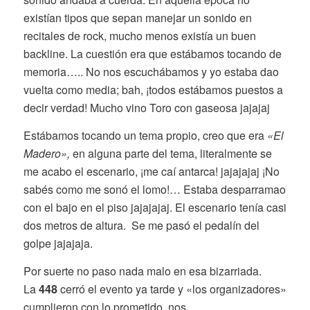
existían tipos que sepan manejar un sonido en
recitales de rock, mucho menos existía un buen
backline. La cuestión era que estábamos tocando de
memoria….. No nos escuchábamos y yo estaba dao
vuelta como media; bah, ¡todos estábamos puestos a
decir verdad! Mucho vino Toro con gaseosa jajajaj
Estábamos tocando un tema propio, creo que era
«El
Madero»,
en alguna parte del tema, literalmente se
me acabo el escenario, ¡me caí antarca! jajajajaj ¡No
sabés como me sonó el lomo!… Estaba desparramao
con el bajo en el piso jajajajaj. El escenario tenía casi
dos metros de altura. Se me pasó el pedalín del
golpe jajajaja.
Por suerte no paso nada malo en esa bizarriada.
La
448
cerró el evento ya tarde y «los organizadores»
cumplieron con lo prometido, nos