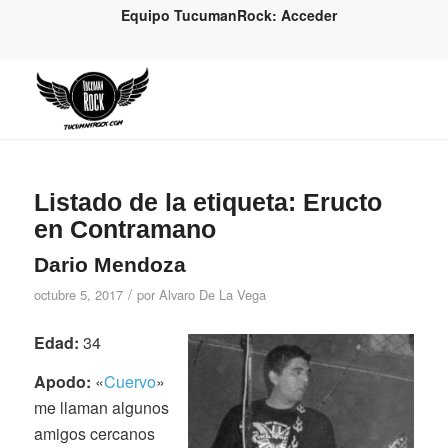
Equipo TucumanRock: Acceder
Listado de la etiqueta:
Eructo
en Contramano
Dario Mendoza
/
octubre 5, 2017
por
Alvaro De La Vega
Edad:
34
Apodo:
«
Cuervo
»
me llaman algunos
amigos cercanos