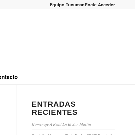
Equipo TucumanRock: Acceder
ntacto
ENTRADAS
RECIENTES
Homenaje A Redd En El San Martin