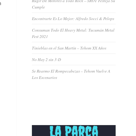
Rugir De Motores a Todo Rock – SROT Festeja Su
n
Cumple
Encontrarte Es Lo Mejor: Alfredo Socci & Pelops
Consuman Todo El Heavy Metal: Tucumán Metal
Fest 2021
Tinieblas en el San Martín – Tehom XX Años
No Hay 2 sin 3-D
Se Rearmo El Rompecabezas – Tehom Vuelve A
Los Escenarios