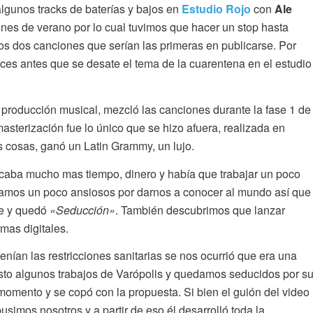
gunos tracks de baterías y bajos en
Estudio Rojo
con
Ale
ones de verano por lo cual tuvimos que hacer un stop hasta
s dos canciones que serían las primeras en publicarse. Por
oces antes que se desate el tema de la cuarentena en el estudio
 producción musical, mezcló las canciones durante la fase 1 de
masterización fue lo único que se hizo afuera, realizada en
as cosas, ganó un Latin Grammy, un lujo.
icaba mucho mas tiempo, dinero y había que trabajar un poco
ábamos un poco ansiosos por darnos a conocer al mundo así que
le y quedó
«Seducción»
. También descubrimos que lanzar
mas digitales.
nían las restricciones sanitarias se nos ocurrió que era una
to algunos trabajos de Varópolis y quedamos seducidos por s
 momento y se copó con la propuesta. Si bien el guión del video
usimos nosotros y a partir de eso él desarrolló toda la