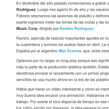
En diciembre del año pasado comenzamos a grabar al
Rodriguez
. Luego nos agarró fin de año y las vacaci
Febrero retomamos las sesiones de estudio y definimo
suerte logramos meter las tomas de las violas y las v
Music Corp
, dirigido por
Ramiro Rodriguez
.
Ramiro, además de realizar importantes aportes en la
la cuarentena y tuvimos los audios listos en abril. La 
España por el argentino
Max Scenna
, que, entre otr
Optamos por no largar un long play porque eso signif
más la parte de la producción artística también. Est
decidimos encarar el lanzamiento con un primer sing
sencillos se usa mucho ahora en la era de las platafor
Había que hacer un video interesante y como se mante
muy buena idea encarar una animación. Habíamos vis
trabajo. Por suerte el loco disponía de tiempo en ese
fue 100% escrito por Varopolis, la idea general la prop