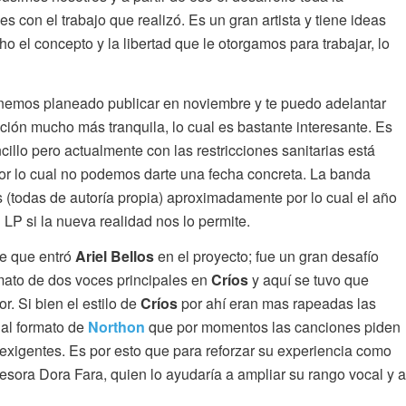
 con el trabajo que realizó. Es un gran artista y tiene ideas
 el concepto y la libertad que le otorgamos para trabajar, lo
tenemos planeado publicar en noviembre y te puedo adelantar
ción mucho más tranquila, lo cual es bastante interesante. Es
llo pero actualmente con las restricciones sanitarias está
r lo cual no podemos darte una fecha concreta. La banda
 (todas de autoría propia) aproximadamente por lo cual el año
P si la nueva realidad nos lo permite.
e que entró
Ariel Bellos
en el proyecto; fue un gran desafío
mato de dos voces principales en
Críos
y aquí se tuvo que
r. Si bien el estilo de
Críos
por ahí eran mas rapeadas las
 al formato de
Northon
que por momentos las canciones piden
xigentes. Es por esto que para reforzar su experiencia como
esora Dora Fara, quien lo ayudaría a ampliar su rango vocal y a