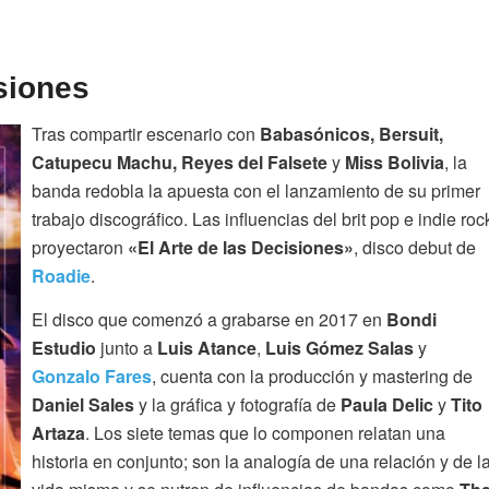
isiones
Tras compartir escenario con
Babasónicos, Bersuit,
Catupecu Machu, Reyes del Falsete
y
Miss Bolivia
, la
banda redobla la apuesta con el lanzamiento de su primer
trabajo discográfico. Las influencias del brit pop e indie roc
proyectaron
«El Arte de las Decisiones»
, disco debut de
Roadie
.
El disco que comenzó a grabarse en 2017 en
Bondi
Estudio
junto a
Luis Atance
,
Luis Gómez Salas
y
Gonzalo Fares
, cuenta con la producción y mastering de
Daniel Sales
y la gráfica y fotografía de
Paula Delic
y
Tito
Artaza
. Los siete temas que lo componen relatan una
historia en conjunto; son la analogía de una relación y de l