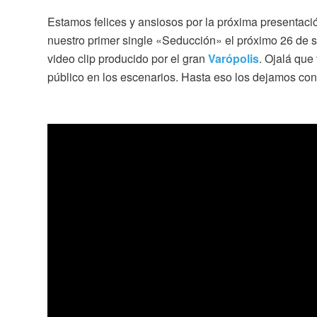
Estamos felices y ansiosos por la próxima presentaci
nuestro primer single «Seducción» el próximo 26 de s
video clip producido por el gran
Varópolis
. Ojalá que
público en los escenarios. Hasta eso los dejamos c