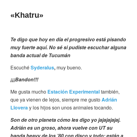
«Khatru»
Te digo que hoy en día el progresivo está pisando
muy fuerte aquí. No sé si pudiste escuchar alguna
banda actual de Tucumán
Escuché
Syderalus
,
muy bueno.
¡¡¡Bandon!!!
Me gusta mucho
Estación Experimental
también,
que ya vienen de lejos, siempre me gusto
Adrián
Llovera
y los hijos son unos animales tocando.
Son de otro planeta cómo les digo yo jajajajajaj.
Adrián es un groso, ahora vuelve con UT su
banda heavy de los ’80 con disco y todo; están a