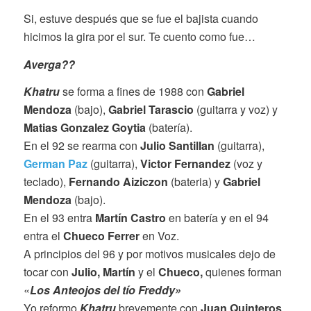
Si, estuve después que se fue el bajista cuando
hicimos la gira por el sur. Te cuento como fue…
Averga??
Khatru
se forma a fines de 1988 con
Gabriel
Mendoza
(bajo),
Gabriel Tarascio
(guitarra y voz) y
Matias Gonzalez Goytia
(batería).
En el 92 se rearma con
Julio Santillan
(guitarra),
German Paz
(guitarra),
Victor Fernandez
(voz y
teclado),
Fernando Aiziczon
(bateria) y
Gabriel
Mendoza
(bajo).
En el 93 entra
Martín Castro
en batería y en el 94
entra el
Chueco Ferrer
en Voz.
A principios del 96 y por motivos musicales dejo de
tocar con
Julio,
Martín
y el
Chueco,
quienes forman
«
Los Anteojos del tío Freddy»
Yo reformo
Khatru
brevemente con
Juan Quinteros