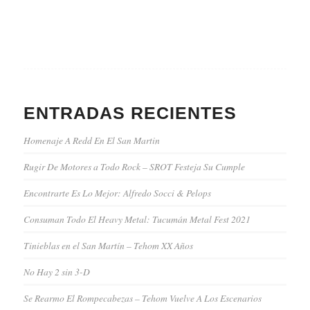
ENTRADAS RECIENTES
Homenaje A Redd En El San Martin
Rugir De Motores a Todo Rock – SROT Festeja Su Cumple
Encontrarte Es Lo Mejor: Alfredo Socci & Pelops
Consuman Todo El Heavy Metal: Tucumán Metal Fest 2021
Tinieblas en el San Martín – Tehom XX Años
No Hay 2 sin 3-D
Se Rearmo El Rompecabezas – Tehom Vuelve A Los Escenarios