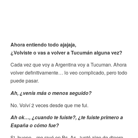
Ahora entiendo todo ajajaja,
¿Volviste o vas a volver a Tucumán alguna vez
?
Cada vez que voy a Argentina voy a Tucuman. Ahora
volver definitivamente… lo veo complicado, pero todo
puede pasar.
Ah, ¿venís más o menos seguido?
No. Volví 2 veces desde que me fui.
Ah ok…, ¿cuando te fuiste?, ¿te fuiste primero a
España o c
ómo fue?
Si, bueno…me rayé en Bs. As., junté algo de dinero,