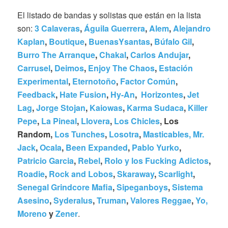
El listado de bandas y solistas que están en la lista
son:
3 Calaveras
,
Águila Guerrera
,
Alem
,
Alejandro
Kaplan
,
Boutique
,
BuenasYsantas
,
Búfalo Gil
,
Burro The Arranque
,
Chakal
,
Carlos Andujar
,
Carrusel
,
Deimos
,
Enjoy The Chaos
,
Estación
Experimental
,
Eternotoño
,
Factor Común
,
Feedback
,
Hate Fusion
,
Hy-An
,
Horizontes
,
Jet
Lag
,
Jorge Stojan
,
Kaiowas
,
Karma Sudaca
,
Killer
Pepe
,
La Pineal
,
Llovera
,
Los Chicles
, Los
Random,
Los Tunches
,
Losotra
,
Masticables,
Mr.
Jack
,
Ocala
,
Been Expanded
,
Pablo Yurko
,
Patricio Garcia
,
Rebel
,
Rolo y los Fucking Adictos
,
Roadie
,
Rock and Lobos
,
Skaraway
,
Scarlight
,
Senegal Grindcore Mafia
,
Sipeganboys
,
Sistema
Asesino
,
Syderalus
,
Truman
,
Valores Reggae
,
Yo,
Moreno
y
Zener
.