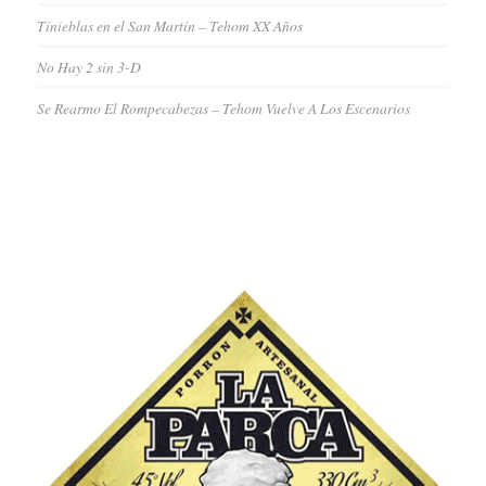
Tinieblas en el San Martín – Tehom XX Años
No Hay 2 sin 3-D
Se Rearmo El Rompecabezas – Tehom Vuelve A Los Escenarios