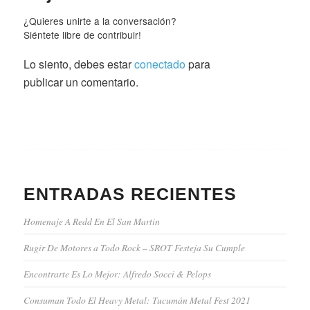
¿Quieres unirte a la conversación?
Siéntete libre de contribuir!
Lo siento, debes estar
conectado
para
publicar un comentario.
ENTRADAS RECIENTES
Homenaje A Redd En El San Martin
Rugir De Motores a Todo Rock – SROT Festeja Su Cumple
Encontrarte Es Lo Mejor: Alfredo Socci & Pelops
Consuman Todo El Heavy Metal: Tucumán Metal Fest 2021