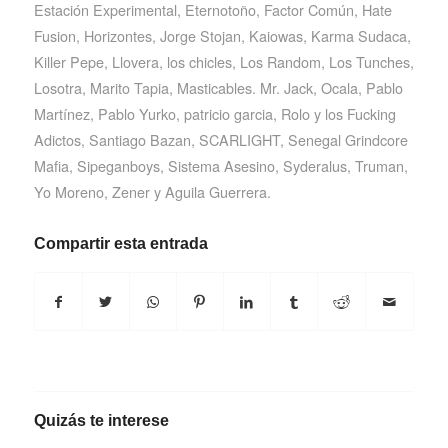
Estación Experimental
,
Eternotoño
,
Factor Común
,
Hate
Fusion
,
Horizontes
,
Jorge Stojan
,
Kaiowas
,
Karma Sudaca
,
Killer Pepe
,
Llovera
,
los chicles
,
Los Random
,
Los Tunches
,
Losotra
,
Marito Tapia
,
Masticables. Mr. Jack
,
Ocala
,
Pablo
Martínez
,
Pablo Yurko
,
patricio garcia
,
Rolo y los Fucking
Adictos
,
Santiago Bazan
,
SCARLIGHT
,
Senegal Grindcore
Mafia
,
Sipeganboys
,
Sistema Asesino
,
Syderalus
,
Truman
,
Yo Moreno
,
Zener y Aguila Guerrera.
Compartir esta entrada
Quizás te interese