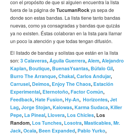
con el propósito de que si alguien encuentra la lista
fuera de la página de
TucumanRock
ya sepa de
donde son estas bandas. La lista tiene tanto bandas
nuevas, como ya consagradas y bandas que quizás
ya no existen. Éstas colaboran en la lista para llamar
un poco la atención y que todas tengan difusión.
El listado de bandas y solistas que están en la lista
son:
3 Calaveras
,
Águila Guerrera
,
Alem
,
Alejandro
Kaplan
,
Boutique
,
BuenasYsantas
,
Búfalo Gil
,
Burro The Arranque
,
Chakal
,
Carlos Andujar
,
Carrusel
,
Deimos
,
Enjoy The Chaos
,
Estación
Experimental
,
Eternotoño
,
Factor Común
,
Feedback
,
Hate Fusion
,
Hy-An
,
Horizontes
,
Jet
Lag
,
Jorge Stojan
,
Kaiowas
,
Karma Sudaca
,
Killer
Pepe
,
La Pineal
,
Llovera
,
Los Chicles
, Los
Random,
Los Tunches
,
Losotra
,
Masticables,
Mr.
Jack
,
Ocala
,
Been Expanded
,
Pablo Yurko
,