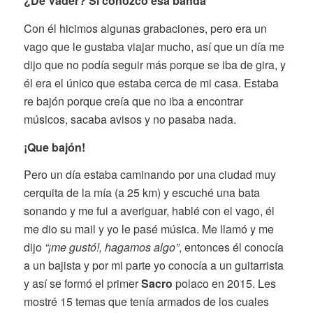
¿De Vader? Si conozco esa banda
Con él hicimos algunas grabaciones, pero era un
vago que le gustaba viajar mucho, así que un día me
dijo que no podía seguir más porque se iba de gira, y
él era el único que estaba cerca de mi casa. Estaba
re bajón porque creía que no iba a encontrar
músicos, sacaba avisos y no pasaba nada.
¡Que bajón!
Pero un día estaba caminando por una ciudad muy
cerquita de la mía (a 25 km) y escuché una bata
sonando y me fui a averiguar, hablé con el vago, él
me dio su mail y yo le pasé música. Me llamó y me
dijo
“¡me gustó!, hagamos algo”
, entonces él conocía
a un bajista y por mi parte yo conocía a un guitarrista
y así se formó el primer
Sacro
polaco en 2015. Les
mostré 15 temas que tenía armados de los cuales