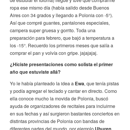
de estudiar el idioma) llegué y tuve que comprarme
ropa ese mismo día (había salido desde Buenos
Aires con 34 grados y llegando a Polonia con -5°).
Así que compré guantes, pantalones especiales,
campera super gruesa y gorrito. Toda una
preparación para febrero, que bajó a temperatura a
los -15°. Recuerdo los primeros meses que salía a
comprar el pan y volvía con gripe. jajajajaj.
¿Hiciste presentaciones
como solista
el primer
año que estuviste allá?
Yo le había planteado la idea a
Ewa
, que tenía pistas
y podía agregar el teclado y cantar en directo. Como
ella conoce mucho la movida de Polonia, buscó
ayuda de organizadores de recitales para incluirme
en sus fechas y así surgieron bastantes conciertos en
distintas provincias de Polonia con bandas de
diferentes partes del mundo, por ejemplo
Uburen