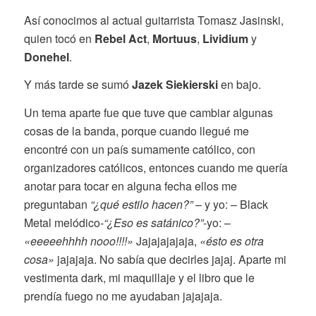
Así conocimos al actual guitarrista Tomasz Jasinski,
quien tocó en
Rebel Act
,
Mortuus
,
Lividium
y
Donehel
.
Y más tarde se sumó
Jazek Siekierski
en bajo.
Un tema aparte fue que tuve que cambiar algunas
cosas de la banda, porque cuando llegué me
encontré con un país sumamente católico, con
organizadores católicos, entonces cuando me quería
anotar para tocar en alguna fecha ellos me
preguntaban
“¿qué estilo hacen?”
– y yo: – Black
Metal melódico-
“¿Eso es satánico?”
-yo: –
«eeeeehhhh nooo!!!!»
Jajajajajaja,
«ésto es otra
cosa»
jajajaja. No sabía que decirles jajaj. Aparte mi
vestimenta dark, mi maquillaje y el libro que le
prendía fuego no me ayudaban jajajaja.