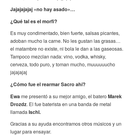
Jajajajajaj «no hay asado»…
¿Qué tal es el morfi?
Es muy condimentado, bien fuerte, salsas picantes,
adoban mucho la carne. No les gustan las grasas…
el matambre no existe, ni bola le dan a las gaseosas.
Tampoco mezclan nada: vino, vodka, whisky,
cerveza, todo puro, y toman mucho, muuuuuucho
jajajajaj
¿Cómo fue el rearmar Sacro ahí?
Ewa
me presentó a su mejor amigo, el batero
Marek
Drozdz
. El fue baterista en una banda de metal
llamada
Ischl.
Gracias a su ayuda encontramos otros músicos y un
lugar para ensayar.