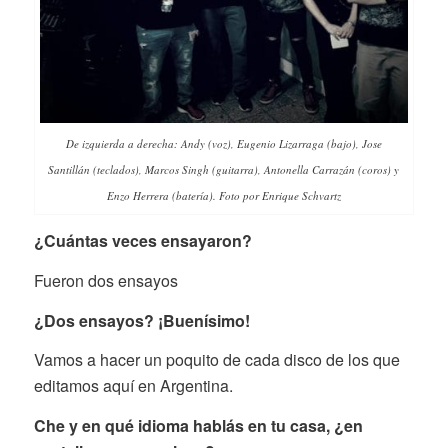
De izquierda a derecha: Andy (voz), Eugenio Lizarraga (bajo), Jose
Santillán (teclados), Marcos Singh (guitarra), Antonella Carrazán (coros) y
Enzo Herrera (batería).
Foto por Enrique Schvartz
¿Cuántas veces ensayaron?
Fueron dos ensayos
¿Dos ensayos? ¡Buenísimo!
Vamos a hacer un poquito de cada disco de los que
editamos aquí en Argentina.
Che y en qué idioma hablás en tu casa, ¿en