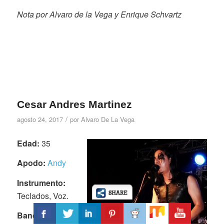
Nota por Alvaro de la Vega y Enrique Schvartz
Cesar Andres Martinez
/
agosto 24, 2017
por
Alvaro De La Vega
Edad:
35
Apodo:
Andy
Instrumento:
Teclados, Voz.
Banda Actual: