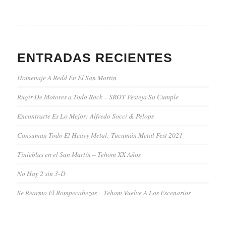
ENTRADAS RECIENTES
Homenaje A Redd En El San Martin
Rugir De Motores a Todo Rock – SROT Festeja Su Cumple
Encontrarte Es Lo Mejor: Alfredo Socci & Pelops
Consuman Todo El Heavy Metal: Tucumán Metal Fest 2021
Tinieblas en el San Martín – Tehom XX Años
No Hay 2 sin 3-D
Se Rearmo El Rompecabezas – Tehom Vuelve A Los Escenarios