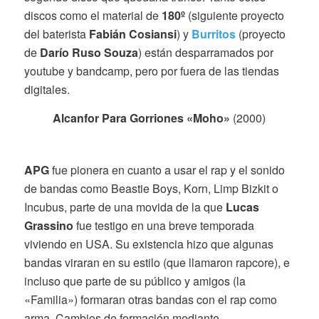
discos como el material de
180º
(siguiente proyecto
del baterista
Fabián Cosiansi
) y
Burritos
(proyecto
de
Darío Ruso Souza
) están desparramados por
youtube y bandcamp, pero por fuera de las tiendas
digitales.
Alcanfor Para Gorriones «Moho»
(2000)
APG
fue pionera en cuanto a usar el rap y el sonido
de bandas como Beastie Boys, Korn, Limp Bizkit o
Incubus, parte de una movida de la que
Lucas
Grassino
fue testigo en una breve temporada
viviendo en USA. Su existencia hizo que algunas
bandas viraran en su estilo (que llamaron rapcore), e
incluso que parte de su público y amigos (la
«Familia») formaran otras bandas con el rap como
arma. Cambios de formación mediante,