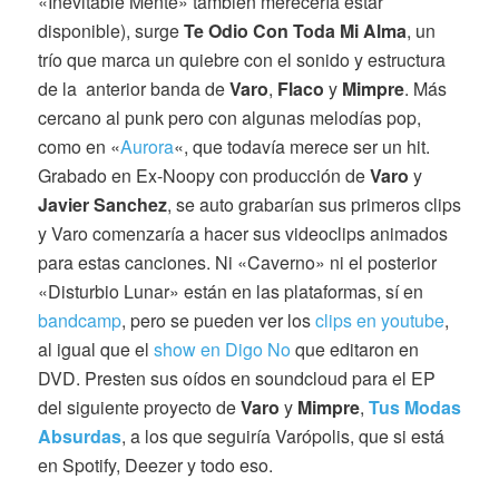
«Inevitable Mente» también merecería estar
disponible), surge
Te Odio Con Toda Mi Alma
, un
trío que marca un quiebre con el sonido y estructura
de la anterior banda de
Varo
,
Flaco
y
Mimpre
. Más
cercano al punk pero con algunas melodías pop,
como en «
Aurora
«, que todavía merece ser un hit.
Grabado en Ex-Noopy con producción de
Varo
y
Javier
Sanchez
, se auto grabarían sus primeros clips
y Varo comenzaría a hacer sus videoclips animados
para estas canciones. Ni «Caverno» ni el posterior
«Disturbio Lunar» están en las plataformas, sí en
bandcamp
, pero se pueden ver los
clips en youtube
,
al igual que el
show en Digo No
que editaron en
DVD. Presten sus oídos en soundcloud para el EP
del siguiente proyecto de
Varo
y
Mimpre
,
Tus Modas
Absurdas
, a los que seguiría Varópolis, que si está
en Spotify, Deezer y todo eso.