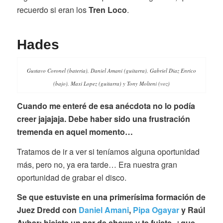
recuerdo si eran los
Tren Loco
.
Hades
Gustavo Coronel (bateria), Daniel Amani (guitarra), Gabriel Diaz Enrico
(bajo), Maxi Lopez (guitarra) y Tony Molteni (voz)
Cuando me enteré de esa anécdota no lo podía
creer jajajaja. Debe haber sido una frustración
tremenda en aquel momento…
Tratamos de ir a ver si teníamos alguna oportunidad
más, pero no, ya era tarde… Era nuestra gran
oportunidad de grabar el disco.
Se que estuviste en una primerísima formación de
Juez Dredd con
Daniel Amani
,
Pipa Ogayar
y Raúl
Aybar; hiciste un par de shows y te fuiste, ¿que