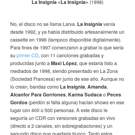
La Insignia «La Insignia»
(1998)
No, el disco no se llama Larva.
La Insignia
venía
desde 1992, y ya había distribuido artesanalmente un
cassette en 1996 (tampoco disponible digitalmente).
Para fines de 1997 comenzaron a grabar lo que sería
su
primer CD
, con 11 canciones grabadas y
producidas junto a
Maxi López
, que estaría listo a
mediados de 1998, siendo presentado en La Zona
(Sociedad Francesa) en junio de ese año. Aunque no
lo crean, bandas como
La Insignia
,
Amanda
,
Alcanfor Para Gorriones
,
Karma Sudaca
o
Peces
Gordos
(perdón si falta alguna) hacían shows en ese
lugar con 400 o 500 personas. A este disco le
seguiría un CDR con versiones grabadas en vivo
(directo a 2 canales, sin sobregrabaciones) y un
segundo disco que quedaría trunco. Tanto estos