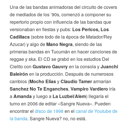
Una de las bandas animadoras del circuito de covers
de mediados de los ’90s, comenzó a componer su
repertorio propio con influencia de las bandas que
versionaban en fiestas y pubs:
Los Pericos, Los
Cadillacs
(sobre todo de la época de Matador/Rey
Azucar) y algo de
Mano Negra
, siendo de las
primeras bandas en Tucumán en hacer canciones de
reggae y ska. El CD se grabó en los estudios Del
Cielito con
Gustavo Gauvry
en la consola y
Juanchi
Baleirón
en la producción. Después de numerosos
cambios (
Mocho Elías
y
Claudio Tamer
armarían
Sanchez No Te Enganches
,
Vampiro Vardiero
iría
a
Amanda
y luego a
La Luzbel
/
Alem
) llegaría el
turno en 2006 de editar «Sangre Nueva». Pueden
encontrar el
disco de 1998
en el
canal de Youtube de
la banda
. Sangre Nueva? no, no está.