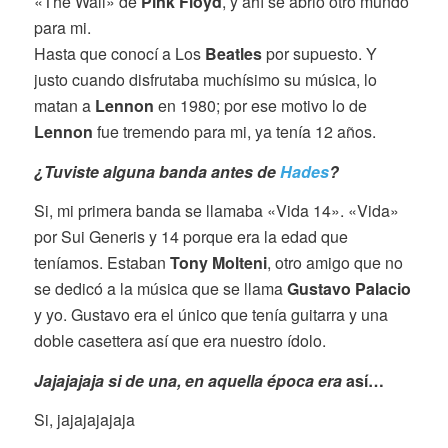
«The Wall» de
Pink Floyd
, y ahí se abrió otro mundo
para mi.
Hasta que conocí a Los
Beatles
por supuesto. Y
justo cuando disfrutaba muchísimo su música, lo
matan a
Lennon
en 1980; por ese motivo lo de
Lennon
fue tremendo para mi, ya tenía 12 años.
¿Tuviste alguna banda antes de
Hades
?
Si, mi primera banda se llamaba «Vida 14». «Vida»
por Sui Generis y 14 porque era la edad que
teníamos. Estaban
Tony Molteni
, otro amigo que no
se dedicó a la música que se llama
Gustavo Palacio
y yo. Gustavo era el único que tenía guitarra y una
doble casettera así que era nuestro ídolo.
Jajajajaja si de una, en aquella época era
así…
Si, jajajajajaja