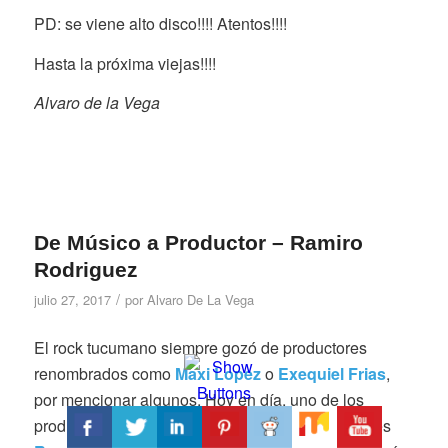
PD: se viene alto disco!!!! Atentos!!!!
Hasta la próxima viejas!!!!
Alvaro de la Vega
De Músico a Productor – Ramiro
Rodriguez
/
julio 27, 2017
por
Alvaro De La Vega
El rock tucumano siempre gozó de productores
renombrados como
Maxi Lopez
o
Exequiel Frias
,
por mencionar algunos. Hoy en día, uno de los
productores más requeridos a la hora de grabar es