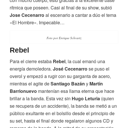
con mucho cuerpo; esto gracias a la excelente base
rítmica que poseen. Casi al final de su show, subió
Jose Cecenarro
al escenario a cantar a dúo el tema
«El Hombre». Impecable…
Foto por Enrique Schvartz
Rebel
Para el cierre estaba
Rebel
, la cual emanó una
energía demoledora.
José Cecenarro
se puso el
overol y empezó a rugir con su garganta de acero,
mientras el agite de
Santiago Bazán
y
Martín
Barrionuevo
mantenían esa llama eterna que hace
brillar a la banda. Esta vez sin
Hugo Leturia
(quien
se recupera de un accidente), la banda se metió a un
público exultante en el bolsillo desde el principio de
su set, hasta el final donde regalaron algunos CD y