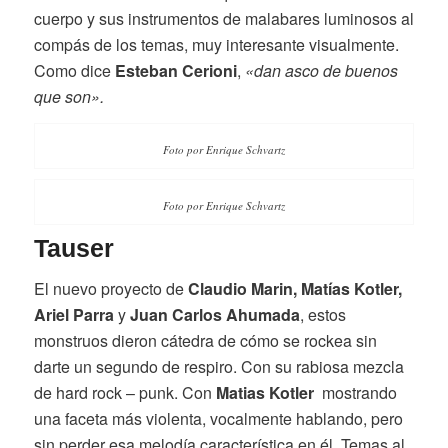
cuerpo y sus instrumentos de malabares luminosos al
compás de los temas, muy interesante visualmente.
Como dice
Esteban Cerioni
,
«dan asco de buenos
que son».
Foto por Enrique Schvartz
Foto por Enrique Schvartz
Tauser
El nuevo proyecto de
Claudio Marin, Matías Kotler,
Ariel Parra
y
Juan Carlos Ahumada
, estos
monstruos dieron cátedra de cómo se rockea sin
darte un segundo de respiro. Con su rabiosa mezcla
de hard rock – punk. Con
Matias Kotler
mostrando
una faceta más violenta, vocalmente hablando, pero
sin perder esa melodía característica en él. Temas al