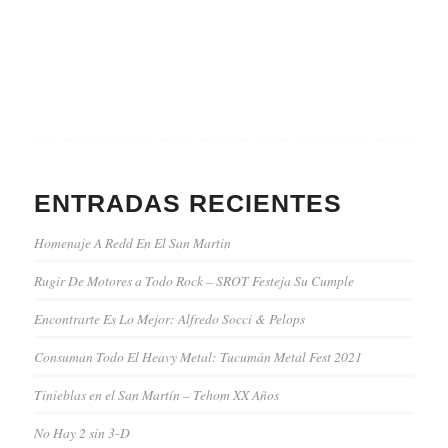
ENTRADAS RECIENTES
Homenaje A Redd En El San Martin
Rugir De Motores a Todo Rock – SROT Festeja Su Cumple
Encontrarte Es Lo Mejor: Alfredo Socci & Pelops
Consuman Todo El Heavy Metal: Tucumán Metal Fest 2021
Tinieblas en el San Martín – Tehom XX Años
No Hay 2 sin 3-D