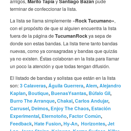
amigos,
Marito Tapia
y
Santiago Bazán
pude
terminar de confeccionar la lista.
La lista se llama simplemente «
Rock Tucumano»
,
con el propósito de que si alguien encuentra la lista
fuera de la página de
TucumanRock
ya sepa de
donde son estas bandas. La lista tiene tanto bandas
nuevas, como ya consagradas y bandas que quizás
ya no existen. Éstas colaboran en la lista para llamar
un poco la atención y que todas tengan difusión.
El listado de bandas y solistas que están en la lista
son:
3 Calaveras
,
Águila Guerrera
,
Alem
,
Alejandro
Kaplan
,
Boutique
,
BuenasYsantas
,
Búfalo Gil
,
Burro The Arranque
,
Chakal
,
Carlos Andujar
,
Carrusel
,
Deimos
,
Enjoy The Chaos
,
Estación
Experimental
,
Eternotoño
,
Factor Común
,
Feedback
,
Hate Fusion
,
Hy-An
,
Horizontes
,
Jet