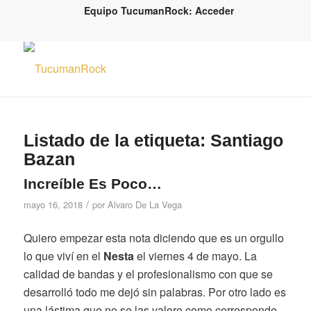
Equipo TucumanRock: Acceder
Listado de la etiqueta:
Santiago
Bazan
Increíble Es Poco…
/
mayo 16, 2018
por
Alvaro De La Vega
Quiero empezar esta nota diciendo que es un orgullo
lo que viví en el
Nesta
el viernes 4 de mayo. La
calidad de bandas y el profesionalismo con que se
desarrolló todo me dejó sin palabras. Por otro lado es
una lástima que no se las valore como corresponde.