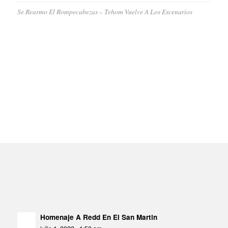
Se Rearmo El Rompecabezas – Tehom Vuelve A Los Escenarios
Homenaje A Redd En El San Martin