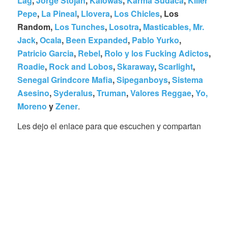
Lag
,
Jorge Stojan
,
Kaiowas
,
Karma Sudaca
,
Killer
Pepe
,
La Pineal
,
Llovera
,
Los Chicles
, Los
Random,
Los Tunches
,
Losotra
,
Masticables,
Mr.
Jack
,
Ocala
,
Been Expanded
,
Pablo Yurko
,
Patricio Garcia
,
Rebel
,
Rolo y los Fucking Adictos
,
Roadie
,
Rock and Lobos
,
Skaraway
,
Scarlight
,
Senegal Grindcore Mafia
,
Sipeganboys
,
Sistema
Asesino
,
Syderalus
,
Truman
,
Valores Reggae
,
Yo,
Moreno
y
Zener
.
Les dejo el enlace para que escuchen y compartan