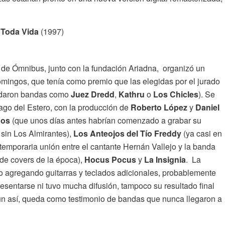
 Toda Vida
(1997)
 de Ómnibus, junto con la fundación Ariadna, organizó un
mingos, que tenía como premio que las elegidas por el jurado
uedaron bandas como
Juez Dredd
,
Kathru
o
Los Chicles
). Se
ago del Estero, con la producción de
Roberto López
y
Daniel
dos
(que unos días antes habrían comenzado a grabar su
 sin Los Almirantes),
Los Anteojos del Tío Freddy
(ya casi en
temporaria unión entre el cantante Hernán Vallejo y la banda
o de covers de la época),
Hocus Pocus
y
La Insignia
. La
so agregando guitarras y teclados adicionales, probablemente
resentarse ni tuvo mucha difusión, tampoco su resultado final
Aún así, queda como testimonio de bandas que nunca llegaron a