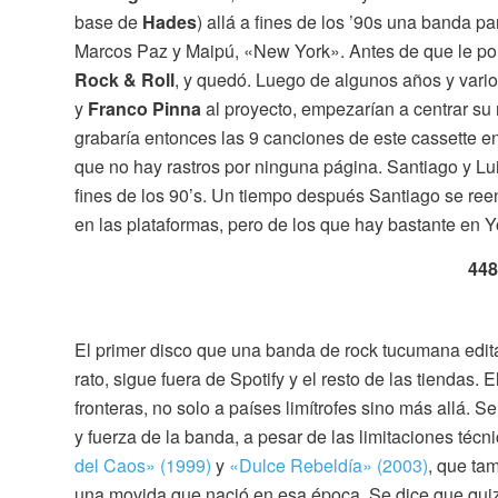
base de
Hades
) allá a fines de los ’90s una banda p
Marcos Paz y Maipú, «New York». Antes de que le p
Rock & Roll
, y quedó. Luego de algunos años y var
y
Franco Pinna
al proyecto, empezarían a centrar su 
grabaría entonces las 9 canciones de este cassette en
que no hay rastros por ninguna página. Santiago y Lu
fines de los 90’s. Un tiempo después Santiago se re
en las plataformas, pero de los que hay bastante en 
448
El primer disco que una banda de rock tucumana edita
rato, sigue fuera de Spotify y el resto de las tiendas. E
fronteras, no solo a países limítrofes sino más allá. 
y fuerza de la banda, a pesar de las limitaciones técn
del Caos» (1999)
y
«Dulce Rebeldía» (2003)
, que ta
una movida que nació en esa época. Se dice que quizá