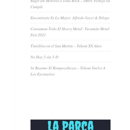
Rugir De Motores a Todo Rock – SROT Festeja Su
Cumple
Encontrarte Es Lo Mejor: Alfredo Socci & Pelops
Consuman Todo El Heavy Metal: Tucumán Metal
Fest 2021
Tinieblas en el San Martín – Tehom XX Años
No Hay 2 sin 3-D
Se Rearmo El Rompecabezas – Tehom Vuelve A
Los Escenarios