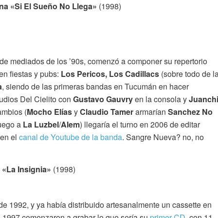
a «Si El Sueño No Llega»
(1998)
 de mediados de los ’90s, comenzó a componer su repertorio
en fiestas y pubs:
Los Pericos, Los Cadillacs
(sobre todo de l
a
, siendo de las primeras bandas en Tucumán en hacer
udios Del Cielito con
Gustavo Gauvry
en la consola y
Juanch
ambios (
Mocho Elías
y
Claudio Tamer
armarían
Sanchez No
uego a
La Luzbel
/
Alem
) llegaría el turno en 2006 de editar
en el
canal de Youtube de la banda
. Sangre Nueva? no, no
 «La Insignia»
(1998)
e 1992, y ya había distribuido artesanalmente un cassette en
de 1997 comenzaron a grabar lo que sería su
primer CD
, con 11