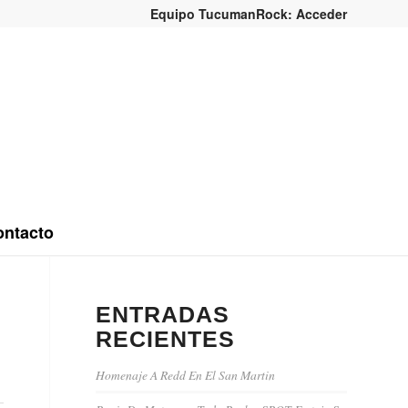
Equipo TucumanRock: Acceder
ntacto
ENTRADAS
RECIENTES
Homenaje A Redd En El San Martin