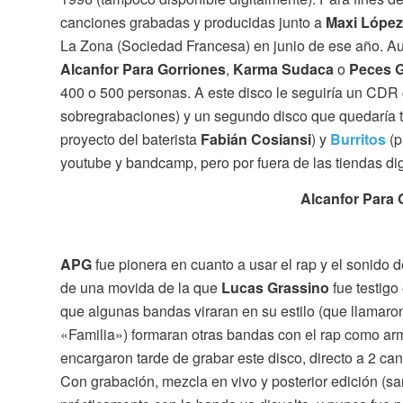
canciones grabadas y producidas junto a
Maxi López
La Zona (Sociedad Francesa) en junio de ese año. 
Alcanfor Para Gorriones
,
Karma Sudaca
o
Peces 
400 o 500 personas. A este disco le seguiría un CDR 
sobregrabaciones) y un segundo disco que quedaría t
proyecto del baterista
Fabián Cosiansi
) y
Burritos
(p
youtube y bandcamp, pero por fuera de las tiendas dig
Alcanfor Para
APG
fue pionera en cuanto a usar el rap y el sonido 
de una movida de la que
Lucas Grassino
fue testigo
que algunas bandas viraran en su estilo (que llamaron
«Familia») formaran otras bandas con el rap como a
encargaron tarde de grabar este disco, directo a 2 can
Con grabación, mezcla en vivo y posterior edición (s