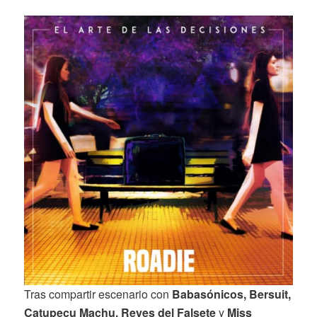
Tras compartir escenario con
Babasónicos, Bersuit,
Catupecu Machu, Reyes del Falsete
y
Miss