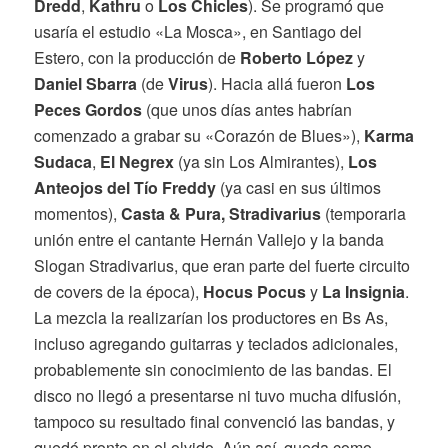
Dredd
,
Kathru
o
Los Chicles
). Se programó que
usaría el estudio «La Mosca», en Santiago del
Estero, con la producción de
Roberto López
y
Daniel Sbarra
(de
Virus
). Hacia allá fueron
Los
Peces Gordos
(que unos días antes habrían
comenzado a grabar su «Corazón de Blues»),
Karma
Sudaca
,
El Negrex
(ya sin Los Almirantes),
Los
Anteojos del Tío Freddy
(ya casi en sus últimos
momentos),
Casta & Pura, Stradivarius
(temporaria
unión entre el cantante Hernán Vallejo y la banda
Slogan Stradivarius, que eran parte del fuerte circuito
de covers de la época),
Hocus Pocus
y
La Insignia
.
La mezcla la realizarían los productores en Bs As,
incluso agregando guitarras y teclados adicionales,
probablemente sin conocimiento de las bandas. El
disco no llegó a presentarse ni tuvo mucha difusión,
tampoco su resultado final convenció las bandas, y
quedó pronto en el olvido. Aún así, queda como