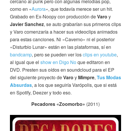
cercano al punk pero con algunas melodías pop,
como en «
Aurora
«, que todavía merece ser un hit.
Grabado en Ex-Noopy con producción de
Varo
y
Javier
Sanchez
, se auto grabarían sus primeros clips
y Varo comenzaría a hacer sus videoclips animados
para estas canciones. Ni «Caverno» ni el posterior
«Disturbio Lunar» están en las plataformas, sí en
bandcamp
, pero se pueden ver los
clips en youtube
,
al igual que el
show en Digo No
que editaron en
DVD. Presten sus oídos en soundcloud para el EP
del siguiente proyecto de
Varo
y
Mimpre
,
Tus Modas
Absurdas
, a los que seguiría Varópolis, que si está
en Spotify, Deezer y todo eso.
Pecadores «Zoomorbo»
(2011)