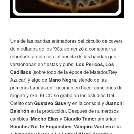
Una de las bandas animadoras del circuito de covers
de mediados de los ’90s, comenzó a componer su
repertorio propio con influencia de las bandas que
versionaban en fiestas y pubs:
Los Pericos, Los
Cadillacs
(sobre todo de la época de Matador/Rey
Azucar) y algo de
Mano Negra
, siendo de las
primeras bandas en Tucumán en hacer canciones de
reggae y ska. El CD se grabó en los estudios Del
Cielito con
Gustavo Gauvry
en la consola y
Juanchi
Baleirón
en la producción. Después de numerosos
cambios (
Mocho Elías
y
Claudio Tamer
armarían
Sanchez No Te Enganches
,
Vampiro Vardiero
iría