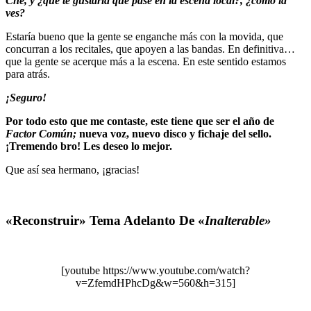
Che, y ¿qué te gustaría que pase en la escena local?, ¿cómo la
ves?
Estaría bueno que la gente se enganche más con la movida, que
concurran a los recitales, que apoyen a las bandas. En definitiva…
que la gente se acerque más a la escena. En este sentido estamos
para atrás.
¡Seguro!
Por todo esto que me contaste, este tiene que ser el año de
Factor Común;
nueva voz, nuevo disco y fichaje del sello.
¡Tremendo bro! Les deseo lo mejor.
Que así sea hermano, ¡gracias!
«Reconstruir» Tema Adelanto De «
Inalterable»
[youtube https://www.youtube.com/watch?
v=ZfemdHPhcDg&w=560&h=315]