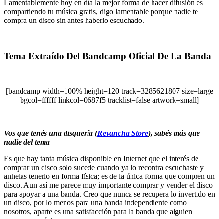
Lamentablemente hoy en día la mejor forma de hacer difusión es
compartiendo tu música gratis, digo lamentable porque nadie te
compra un disco sin antes haberlo escuchado.
Tema Extraído Del Bandcamp Oficial De La Banda
[bandcamp width=100% height=120 track=3285621807 size=large
bgcol=ffffff linkcol=0687f5 tracklist=false artwork=small]
Vos que tenés una disquería (
Revancha Store
), sabés más que
nadie del tema
Es que hay tanta música disponible en Internet que el interés de
comprar un disco solo sucede cuando ya lo recontra escuchaste y
anhelas tenerlo en forma física; es de la única forma que compren un
disco. Aun así me parece muy importante comprar y vender el disco
para apoyar a una banda. Creo que nunca se recupera lo invertido en
un disco, por lo menos para una banda independiente como
nosotros, aparte es una satisfacción para la banda que alguien