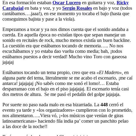
En esa formación estaban
Oscar Lucero
en guitarra y voz,
Ricky
Carabajal
en bata y voz, y yo
Sergio Rosales
en bajo y voz (todos
cantábamos….jaaa!), en ese momento yo tocaba el bajo (hasta que
conseguimos bajista y pase a la viola).
Empezamos a tocar y ya nos dimos cuenta que el sonido andaba a
cuerda. En aquella época no existían tipos que sepan manejar un
sonido en recitales de rock, mucho menos existía un buen backline.
La cuestión era que estábamos tocando de memoria….. No nos
escuchábamos y yo estaba dao vuelta como media; bah, ¡todos
estábamos puestos a decir verdad! Mucho vino Toro con gaseosa
jajajaj
Estábamos tocando un tema propio, creo que era
«El Madero»,
en
alguna parte del tema, literalmente se me acabo el escenario, ¡me caí
antarca! jajajajaj ¡No sabés como me sonó el lomo!… Estaba
desparramao con el bajo en el piso jajajajaj. El escenario tenía casi
dos metros de altura. Se me pasó el pedalín del golpe jajajaja.
Por suerte no paso nada malo en esa bizarriada. La
448
cerró el
evento ya tarde y «los organizadores» cumplieron con lo prometido,
nos alimentaron…..Viera vó, ¡»los músicos que venían de giras
latinoamericanas» haciendo fila india pa’ comer un panchito pelao
a las doce de la noche!!