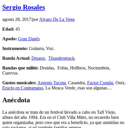
Sergio Rosales
agosto 28, 2017
/
por
Alvaro De La Vega
Edad:
45
Apodo:
Gran Danés
Instrumento:
Guitarra, Voz.
Banda Actual:
Drugos
,
Thunderstruck
.
Bandas que militó:
Druidas, Fobia, Hellbros, Noctumbria,
Cuervos.
Gustos musicales:
Argento Tucma
, Casandra,
Factor Común
, Onix,
Eructo en Contramano
, La Mosca Verde, esas son algunas…
Anécdota
La anécdota se trata de un festival llevado a cabo en Tafí Viejo,
afines del año 1994. Era en el Club Villa Mitre, no recuerdo bien
quien organizaba, pero creo que era a beneficio, ya que asistirían no
solo rockeros, si nó también familias enteras.