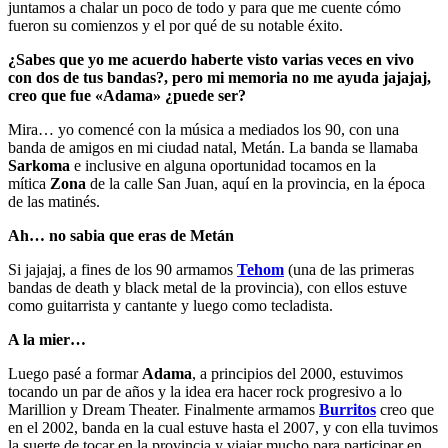
juntamos a chalar un poco de todo y para que me cuente cómo
fueron su comienzos y el por qué de su notable éxito.
¿Sabes que yo me acuerdo haberte visto varias veces en vivo
con dos de tus bandas?, pero mi memoria no me ayuda jajajaj,
creo que fue «Adama» ¿puede ser?
Mira… yo comencé con la música a mediados los 90, con una
banda de amigos en mi ciudad natal, Metán. La banda se llamaba
Sarkoma
e inclusive en alguna oportunidad tocamos en la
mítica
Zona
de la calle San Juan, aquí en la provincia, en la época
de las matinés.
Ah… no sabia que eras de Metán
Si jajajaj, a fines de los 90 armamos
Tehom
(una de las primeras
bandas de death y black metal de la provincia), con ellos estuve
como guitarrista y cantante y luego como tecladista.
A la mier…
Luego pasé a formar
Adama
, a principios del 2000, estuvimos
tocando un par de años y la idea era hacer rock progresivo a lo
Marillion y Dream Theater. Finalmente armamos
Burritos
creo que
en el 2002, banda en la cual estuve hasta el 2007, y con ella tuvimos
la suerte de tocar en la provincia y viajar mucho para participar en