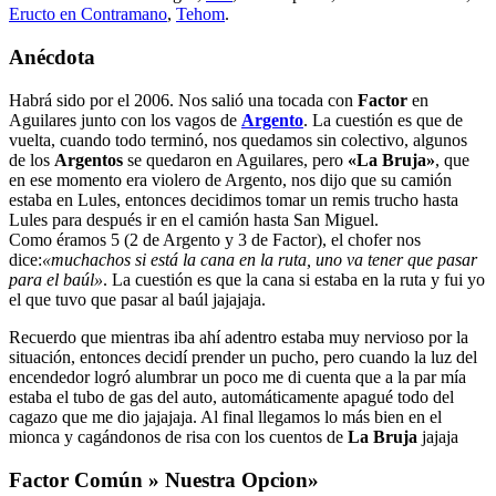
Eructo en Contramano
,
Tehom
.
Anécdota
Habrá sido por el 2006. Nos salió una tocada con
Factor
en
Aguilares junto con los vagos de
Argento
. La cuestión es que de
vuelta, cuando todo terminó, nos quedamos sin colectivo, algunos
de los
Argentos
se quedaron en Aguilares, pero
«La Bruja»
, que
en ese momento era violero de Argento, nos dijo que su camión
estaba en Lules, entonces decidimos tomar un remis trucho hasta
Lules para después ir en el camión hasta San Miguel.
Como éramos 5 (2 de Argento y 3 de Factor), el chofer nos
dice:
«muchachos si está la cana en la ruta, uno va tener que pasar
para el baúl»
. La cuestión es que la cana si estaba en la ruta y fui yo
el que tuvo que pasar al baúl jajajaja.
Recuerdo que mientras iba ahí adentro estaba muy nervioso por la
situación, entonces decidí prender un pucho, pero cuando la luz del
encendedor logró alumbrar un poco me di cuenta que a la par mía
estaba el tubo de gas del auto, automáticamente apagué todo del
cagazo que me dio jajajaja. Al final llegamos lo más bien en el
mionca y cagándonos de risa con los cuentos de
La Bruja
jajaja
Factor Común » Nuestra Opcion»