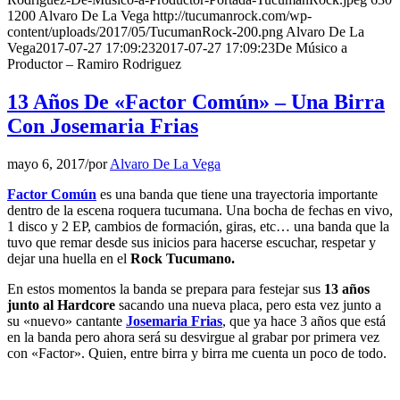
1200
Alvaro De La Vega
http://tucumanrock.com/wp-
content/uploads/2017/05/TucumanRock-200.png
Alvaro De La
Vega
2017-07-27 17:09:23
2017-07-27 17:09:23
De Músico a
Productor – Ramiro Rodriguez
13 Años De «Factor Común» – Una Birra
Con Josemaria Frias
mayo 6, 2017
/
por
Alvaro De La Vega
Factor Común
es una banda que tiene una trayectoria importante
dentro de la escena roquera tucumana. Una bocha de fechas en vivo,
1 disco y 2 EP, cambios de formación, giras, etc… una banda que la
tuvo que remar desde sus inicios para hacerse escuchar, respetar y
dejar una huella en el
Rock Tucumano.
En estos momentos la banda se prepara para festejar sus
13 años
junto al Hardcore
sacando una nueva placa, pero esta vez junto a
su «nuevo» cantante
Josemaria Frias
, que ya hace 3 años que está
en la banda pero ahora será su desvirgue al grabar por primera vez
con «Factor». Quien, entre birra y birra me cuenta un poco de todo.