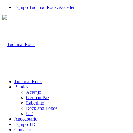
Equipo TucumanRock: Acceder
TucumanRock
Bandas
Acertijo
Germán Paz
Laberinto
Rock and Lobos
UT
Anecdotario
Equipo TR
Contacto