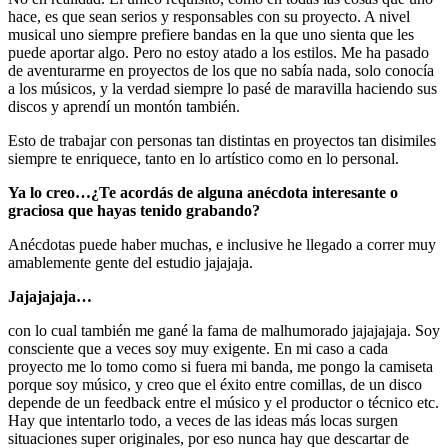
hace, es que sean serios y responsables con su proyecto. A nivel
musical uno siempre prefiere bandas en la que uno sienta que les
puede aportar algo. Pero no estoy atado a los estilos. Me ha pasado
de aventurarme en proyectos de los que no sabía nada, solo conocía
a los músicos, y la verdad siempre lo pasé de maravilla haciendo sus
discos y aprendí un montón también.
Esto de trabajar con personas tan distintas en proyectos tan disimiles
siempre te enriquece, tanto en lo artístico como en lo personal.
Ya lo creo…¿Te acordás de alguna anécdota interesante o
graciosa que hayas tenido grabando?
Anécdotas puede haber muchas, e inclusive he llegado a correr muy
amablemente gente del estudio jajajaja.
Jajajajaja…
con lo cual también me gané la fama de malhumorado jajajajaja. Soy
consciente que a veces soy muy exigente. En mi caso a cada
proyecto me lo tomo como si fuera mi banda, me pongo la camiseta
porque soy músico, y creo que el éxito entre comillas, de un disco
depende de un feedback entre el músico y el productor o técnico etc.
Hay que intentarlo todo, a veces de las ideas más locas surgen
situaciones super originales, por eso nunca hay que descartar de