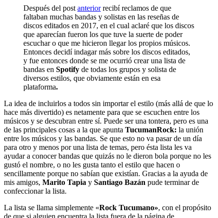
Después del post
anterior
recibí reclamos de que
faltaban muchas bandas y solistas en las reseñas de
discos editados en 2017, en el cual aclaré que los discos
que aparecían fueron los que tuve la suerte de poder
escuchar o que me hicieron llegar los propios músicos.
Entonces decidí indagar más sobre los discos editados,
y fue entonces donde se me ocurrió crear una lista de
bandas en
Spotify
de todas los grupos y solista de
diversos estilos, que obviamente están en esa
plataforma
.
La idea de incluirlos a todos sin importar el estilo (más allá de que lo
hace más divertido) es netamente para que se escuchen entre los
músicos y se descubran entre sí. Puede ser una tontera, pero es una
de las principales cosas a la que apunta
TucumanRock:
la unión
entre los músicos y las bandas. Se que esto no va pasar de un día
para otro y menos por una lista de temas, pero ésta lista les va
ayudar a conocer bandas que quizás no le dieron bola porque no les
gustó el nombre, o no les gusta tanto el estilo que hacen o
sencillamente porque no sabían que existían. Gracias a la ayuda de
mis amigos,
Marito Tapia
y
Santiago Bazán
pude terminar de
confeccionar la lista.
La lista se llama simplemente «
Rock Tucumano»
, con el propósito
de que si alguien encuentra la lista fuera de la página de