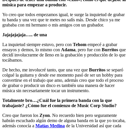
música para empezar a producir.
Yo creo que todos empezamos igual, te surge la inquietud de grabar
tu banda y una vez que te metes no salís más. Desde chico ya me
grababa con mi hermano o mis amigos con un grabador.
Jajajajajaja….. de una
La inquietud siempre estuvo, pero con
Tehom
empecé a grabar
ensayos y demos, lo mismo con
Adama
, pero fue con
Burritos
que
decidí involucrarme de lleno en la grabación y producción de lo que
tocábamos.
De hecho, me involucré tanto, que una vez que
Burritos
se separó
colgué la guitarra y desde ese momento pasó de ser un hobby para
convertirse en el trabajo que amo, además creo que todo el proceso
de grabar o producir un disco es también una manera de hacer
música sin necesariamente tocar un instrumento.
Totalmente bro…
¿Cuál fue la primera banda con la que
trabajaste? ¿Cómo fue el comienzo de Music Corp Studio?
Creo que fueron los
Zyon
. No recuerdo bien pero seguramente
habrán escuchado algún demo de alguna banda en la que yo tocaba,
además conocía a
Matías Medina
de la Universidad así que cada