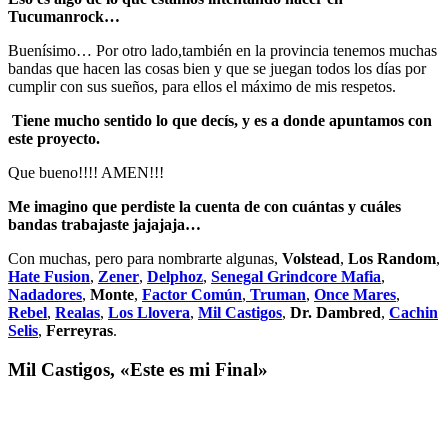
Tucumanrock…
Buenísimo… Por otro lado,también en la provincia tenemos muchas
bandas que hacen las cosas bien y que se juegan todos los días por
cumplir con sus sueños, para ellos el máximo de mis respetos.
Tiene mucho sentido lo que decís, y es a donde apuntamos con
este proyecto.
Que bueno!!!! AMEN!!!
Me imagino que perdiste la cuenta de con cuántas y cuáles
bandas trabajaste jajajaja…
Con muchas, pero para nombrarte algunas,
Volstead
,
Los Random
,
Hate Fusion
,
Zener
,
Delphoz
,
Senegal Grindcore Mafia
,
Nadadores
,
Monte
,
Factor Común
,
Truman
,
Once Mares
,
Rebel
,
Realas
,
Los Llovera
,
Mil Castigos
,
Dr. Dambred
,
Cachin
Selis
,
Ferreyras
.
Mil Castigos, «Este es mi Final»