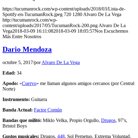
https://tucumanrock.com/wp-content/uploads/2018/03/Lista-de-
Spotify-en-TucumanRock.jpeg
720
1280
Alvaro De La Vega
http://tucumanrock.com/wp-
content/uploads/2017/05/TucumanRock-200.png
Alvaro De La
Vega
2018-03-09 16:11:08
2018-03-09 18:05:57
Nos Escuchemos
Más Entre Nosotros
Dario Mendoza
octubre 5, 2017
/
por
Alvaro De La Vega
Edad:
34
Apodo:
«
Cuervo
» me llaman algunos amigos cercanos (por Central
Norte)
Instrumento:
Guitarra
Banda Actual:
Factor Común
Bandas que militó:
Miklo Velka, Propio Orgullo,
Drugos
, 97’s,
Bristol Boys
Gustos musicales:
Drugos,
448
, Sol Perpetuo, Extrema Voluntad,