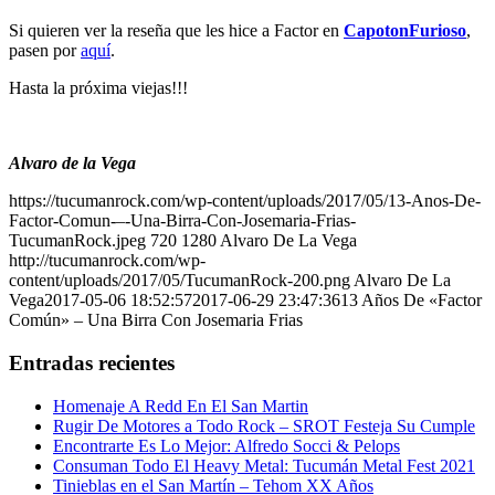
Si quieren ver la reseña que les hice a Factor en
CapotonFurioso
,
pasen por
aquí
.
Hasta la próxima viejas!!!
Alvaro de la Vega
https://tucumanrock.com/wp-content/uploads/2017/05/13-Anos-De-
Factor-Comun-–-Una-Birra-Con-Josemaria-Frias-
TucumanRock.jpeg
720
1280
Alvaro De La Vega
http://tucumanrock.com/wp-
content/uploads/2017/05/TucumanRock-200.png
Alvaro De La
Vega
2017-05-06 18:52:57
2017-06-29 23:47:36
13 Años De «Factor
Común» – Una Birra Con Josemaria Frias
Entradas recientes
Homenaje A Redd En El San Martin
Rugir De Motores a Todo Rock – SROT Festeja Su Cumple
Encontrarte Es Lo Mejor: Alfredo Socci & Pelops
Consuman Todo El Heavy Metal: Tucumán Metal Fest 2021
Tinieblas en el San Martín – Tehom XX Años