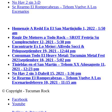
No Hay 2 sin 3-D
Se Rearmo El Rompecabezas – Tehom Vuelve A Los
Escenarios
Homenaje A Redd En El San Martin
julio 1, 2022 - 1:50
am
Rugir De Motores a Todo Rock – SROT Festeja Su
Cumple
octubre 12, 2021 - 5:30 pm
Encontrarte Es Lo Mejor: Alfredo Socci &
Pelops
septiembre 19, 2021 - 12:44 pm
Consuman Todo El Heavy Metal: Tucumán Metal Fest
2021
septiembre 18, 2021 - 5:02 pm
Tinieblas en el San Martín – Tehom XX Años
agosto 11,
2021 - 12:23 pm
No Hay 2 sin 3-D
abril 15, 2021 - 1:36 pm
Se Rearmo El Rompecabezas – Tehom Vuelve A Los
Escenarios
febrero 10, 2021 - 11:15 am
© Copyright - Tucuman Rock
Facebook
Youtube