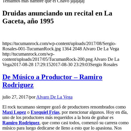
Teníamos más hambre que el Chavo jajajajaj
Druidas anunciando un recital en La
Gaceta, año 1995
https://tucumanrock.com/wp-content/uploads/2017/08/Sergio-
Rosales-001-TucumanRock.jpg
1364
2048
Alvaro De La Vega
http://tucumanrock.com/wp-
content/uploads/2017/05/TucumanRock-200.png
Alvaro De La
Vega
2017-08-28 17:29:15
2017-08-30 23:29:03
Sergio Rosales
De Músico a Productor – Ramiro
Rodriguez
julio 27, 2017
/
por
Alvaro De La Vega
El rock tucumano siempre gozó de productores renombrados como
Maxi Lopez
o
Exequiel Frias
, por mencionar algunos. Hoy en día,
uno de los productores más requeridos a la hora de grabar es
Ramiro Rodriguez
, que como casi todos, comenzó su carrera como
músico para luego dedicarse de lleno a esto que lo apasiona. Nos