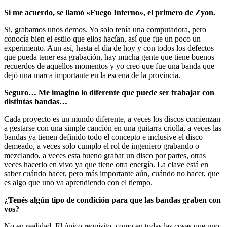
Si me acuerdo, se llamó «Fuego Interno», el primero de Zyon.
Si, grabamos unos demos. Yo solo tenía una computadora, pero
conocía bien el estilo que ellos hacían, así que fue un poco un
experimento. Aun así, hasta el día de hoy y con todos los defectos
que pueda tener esa grabación, hay mucha gente que tiene buenos
recuerdos de aquellos momentos y yo creo que fue una banda que
dejó una marca importante en la escena de la provincia.
Seguro… Me imagino lo diferente que puede ser trabajar con
distintas bandas…
Cada proyecto es un mundo diferente, a veces los discos comienzan
a gestarse con una simple canción en una guitarra criolla, a veces las
bandas ya tienen definido todo el concepto e inclusive el disco
demeado, a veces solo cumplo el rol de ingeniero grabando o
mezclando, a veces esta bueno grabar un disco por partes, otras
veces hacerlo en vivo ya que tiene otra energía. La clave está en
saber cuándo hacer, pero más importante aún, cuándo no hacer, que
es algo que uno va aprendiendo con el tiempo.
¿Tenés algún tipo de condición para que las bandas graben con
vos?
No en realidad. El único requisito, como en todas las cosas que uno