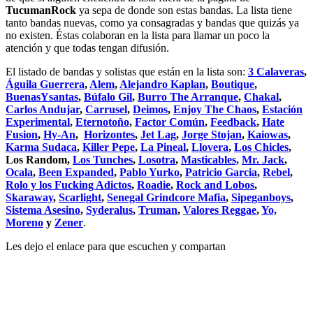
TucumanRock
ya sepa de donde son estas bandas. La lista tiene
tanto bandas nuevas, como ya consagradas y bandas que quizás ya
no existen. Éstas colaboran en la lista para llamar un poco la
atención y que todas tengan difusión.
El listado de bandas y solistas que están en la lista son:
3 Calaveras
,
Águila Guerrera
,
Alem
,
Alejandro Kaplan
,
Boutique
,
BuenasYsantas
,
Búfalo Gil
,
Burro The Arranque
,
Chakal
,
Carlos Andujar
,
Carrusel
,
Deimos
,
Enjoy The Chaos
,
Estación
Experimental
,
Eternotoño
,
Factor Común
,
Feedback
,
Hate
Fusion
,
Hy-An
,
Horizontes
,
Jet Lag
,
Jorge Stojan
,
Kaiowas
,
Karma Sudaca
,
Killer Pepe
,
La Pineal
,
Llovera
,
Los Chicles
,
Los Random,
Los Tunches
,
Losotra
,
Masticables,
Mr. Jack
,
Ocala
,
Been Expanded
,
Pablo Yurko
,
Patricio Garcia
,
Rebel
,
Rolo y los Fucking Adictos
,
Roadie
,
Rock and Lobos
,
Skaraway
,
Scarlight
,
Senegal Grindcore Mafia
,
Sipeganboys
,
Sistema Asesino
,
Syderalus
,
Truman
,
Valores Reggae
,
Yo,
Moreno
y
Zener
.
Les dejo el enlace para que escuchen y compartan