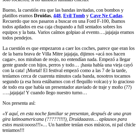
Bueno, la cuestión era que las bandas invitadas, con bombos y
platillos eramos
Druidas
,
448
,
Evil Tomb
y
Cave Ne Cadas
.
Recuerdo que nos pasaron a buscar en una Ford F-100, íbamos
todos apilados en esa caja chupando a full sentados sobres los
equipos y la bata. Varios caímos golpiao al evento….jajajaja eramos
todos pendejos.
La cuestión es que empezaron a caer los coches, parece que eran los
de la barra brava de Villa Mitre jajajaja, dijimos «acá nos hacen
cagar», nos miraban de reojo, no entendían nada. Empezó a llegar
gente grande con hijos, perros y todo… ¡hasta había una vieja cayó
con la cata! ¡Mortal! El festival empezó como a las 7 de la tarde,
teníamos cerca de cuarenta minutos cada banda, nosotros tocamos
segundo (a esa hora estábamos con el flequillo volcao) y lo gracioso
de todo era que había un presentador ataviado de traje y moño (??)
…..jajajaja! Y cuando llego nuestro turno…
Nos presenta así:
«Y aquí, en esta noche familiar se presentan, después de una gran
gira latinoamericana (?????!!!!), Druidaaasss… aplausos para
estos musicoooss!!!»…
Un hambre tenían esos músicos, ni pal chicle
teniamos!!!