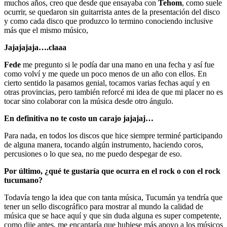
muchos años, creo que desde que ensayaba con
Tehom
, como suele
ocurrir, se quedaron sin guitarrista antes de la presentación del disco
y como cada disco que produzco lo termino conociendo inclusive
más que el mismo músico,
Jajajajaja….claaa
Fede
me pregunto si le podía dar una mano en una fecha y así fue
como volví y me quede un poco menos de un año con ellos. En
cierto sentido la pasamos genial, tocamos varias fechas aquí y en
otras provincias, pero también reforcé mi idea de que mi placer no es
tocar sino colaborar con la música desde otro ángulo.
En definitiva no te costo un carajo jajajaj…
Para nada, en todos los discos que hice siempre terminé participando
de alguna manera, tocando algún instrumento, haciendo coros,
percusiones o lo que sea, no me puedo despegar de eso.
Por último,
¿
qué te gustaría que ocurra en el rock o con el rock
tucumano?
Todavía tengo la idea que con tanta música, Tucumán ya tendría que
tener un sello discográfico para mostrar al mundo la calidad de
música que se hace aquí y que sin duda alguna es super competente,
como dije antes, me encantaría que hubiese más apoyo a los músicos