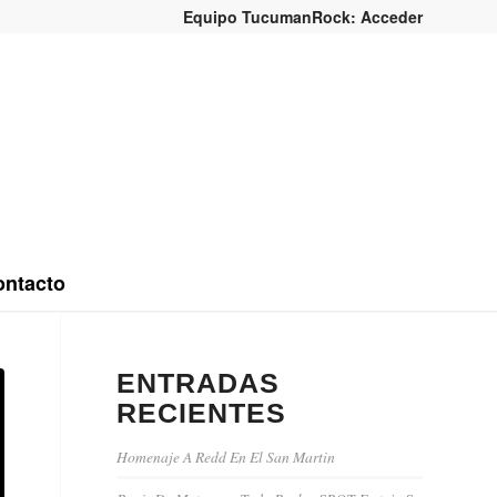
Equipo TucumanRock: Acceder
ntacto
ENTRADAS
RECIENTES
Homenaje A Redd En El San Martin