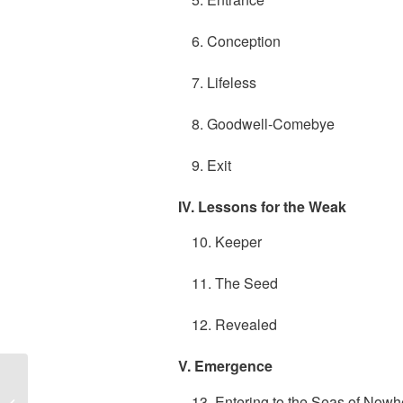
6. Conception
7. Lifeless
8. Goodwell-Comebye
9. Exit
IV. Lessons for the Weak
10. Keeper
11. The Seed
12. Revealed
V. Emergence
Avernal cierra el año en
13. Entering to the Seas of Nowh
el norte argentino junto