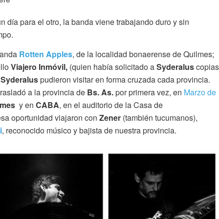
 día para el otro, la banda viene trabajando duro y sin
mpo.
 banda
Rotten Apples
, de la localidad bonaerense de Quilmes;
llo
Viajero Inmóvil,
(quien había solicitado a
Syderalus
copias
y
Syderalus
pudieron visitar en forma cruzada cada provincia.
rasladó a la provincia de
Bs. As.
por primera vez, en
Marzo de
lmes
y en
CABA
, en el auditorio de la Casa de
esa oportunidad viajaron con
Zener
(también tucumanos),
i
, reconocido músico y bajista de nuestra provincia.