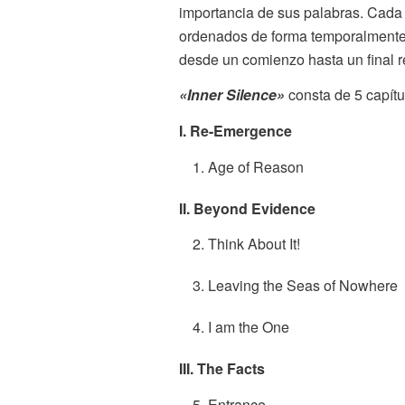
importancia de sus palabras. Cada t
ordenados de forma temporalmente a
desde un comienzo hasta un final re
«Inner Silence»
consta de 5 capítu
I. Re-Emergence
1. Age of Reason
II. Beyond Evidence
2. Think About It!
3. Leaving the Seas of Nowhere
4. I am the One
III. The Facts
5. Entrance