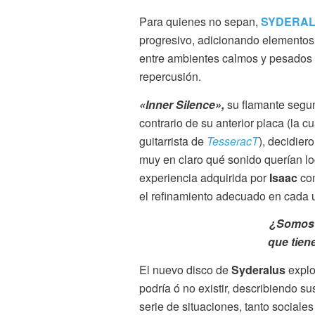
Para quienes no sepan,
SYDERA
progresivo, adicionando elementos
entre ambientes calmos y pesados 
repercusión.
«Inner Silence»,
su flamante segun
contrario de su anterior placa (la 
guitarrista de
TesseracT
), decidier
muy en claro qué sonido querían log
experiencia adquirida por
Isaac
com
el refinamiento adecuado en cada u
¿Somos 
que tien
El nuevo disco de
Syderalus
explo
podría ó no existir, describiendo s
serie de situaciones, tanto sociale