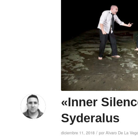
«Inner Silen
Syderalus
/
diciembre 11, 2018
por
Alvaro De La Veg