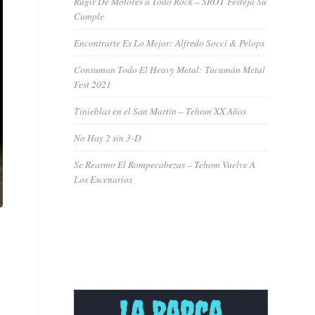
Rugir De Motores a Todo Rock – SROT Festeja Su
Cumple
Encontrarte Es Lo Mejor: Alfredo Socci & Pelops
Consuman Todo El Heavy Metal: Tucumán Metal
Fest 2021
Tinieblas en el San Martín – Tehom XX Años
No Hay 2 sin 3-D
Se Rearmo El Rompecabezas – Tehom Vuelve A
Los Escenarios