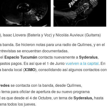
 Isaac Llovera (Batería y Voz) y Nicolás Auvieux (Guitarra)
 la banda. Se hicieron notas para una radio de Quilmes, y en el
trevistas se encuentran documentadas.
del
Espacio Tucumán
contacta nuevamente a
Syderalus
,
 gastos pagos. Es así que el 1 de Junio
vuelven a la capital
. En
a banda local (
X3MO
), consolidando así algunos contactos con
redes
se contacta con la banda, desde Quilmes,
 tema para oficiar de apertura de su nuevo programa
í es que desde el 4 de Octubre, un tema de
Syderalus,
hasta
ama todos los jueves.