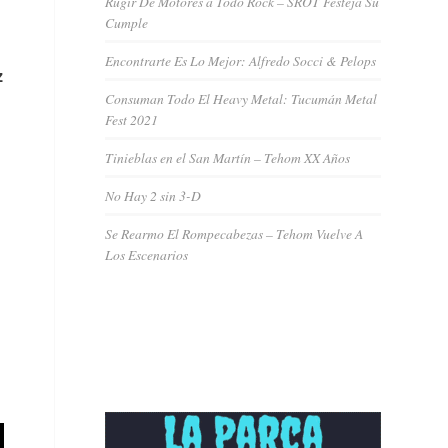
Rugir De Motores a Todo Rock – SROT Festeja Su
Cumple
Encontrarte Es Lo Mejor: Alfredo Socci & Pelops
z
Consuman Todo El Heavy Metal: Tucumán Metal
Fest 2021
Tinieblas en el San Martín – Tehom XX Años
No Hay 2 sin 3-D
Se Rearmo El Rompecabezas – Tehom Vuelve A
Los Escenarios
n