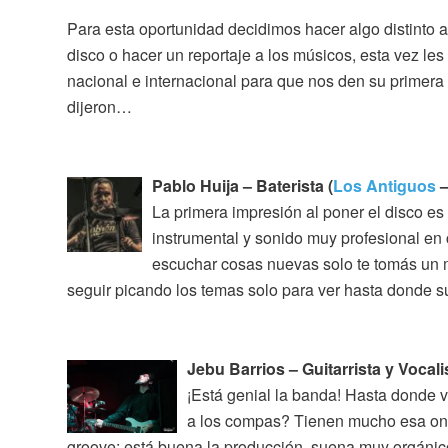
Para esta oportunidad decidimos hacer algo distinto 
disco o hacer un reportaje a los músicos, esta vez l
nacional e internacional para que nos den su primera 
dijeron…
Pablo Huija – Baterista (
Los Antiguos
–
La primera impresión al poner el disco es
instrumental y sonido muy profesional e
escuchar cosas nuevas solo te tomás un m
seguir picando los temas solo para ver hasta donde su
Jebu Barrios – Guitarrista y Vocalis
¡Está genial la banda! Hasta donde v
a los compas? Tienen mucho esa onda
groove; está buena la producción, suena muy orgánico,