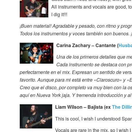
All instruments and vocals are good, to
I dig it!!!
¡Buen material! Agradable y pesado, con ritmo y prog
Todos los instrumentos y voces también son buenos. 
Carina Zachary – Cantante (
Husb
Una de los primeros detalles que me
Cada instrumento se destaca con pre
perfectamente en el mix. Expresan un sentido de versa
favorito. Aunque para mi está entre «Claroscuro» y «
Creo que el disco, por completo va muy bien con la o
aquí en Nueva York jaja. Y tremenda introducción y al 
Liam Wilson – Bajista (ex
The Dill
This is cool, I wish I understood Spa
Vocals are rare in the mix, so I wish 