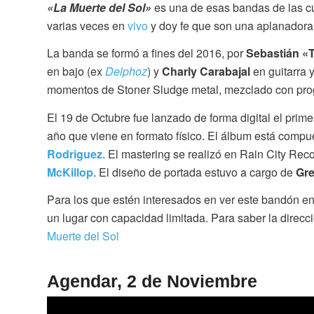
«La Muerte del Sol»
es una de esas bandas de las cu
varias veces en
vivo
y doy fe que son una aplanadora
La banda se formó a fines del 2016, por
Sebastián «T
en bajo (ex
Delphoz
) y
Charly Carabajal
en guitarra 
momentos de Stoner Sludge metal, mezclado con prog
El 19 de Octubre fue lanzado de forma digital el prim
año que viene en formato físico. El álbum está compu
Rodriguez.
El mastering se realizó en Rain City Rec
McKillop
. El diseño de portada estuvo a cargo de
Gre
Para los que estén interesados en ver este bandón en
un lugar con capacidad limitada. Para saber la dire
Muerte del Sol
Agendar, 2 de Noviembre