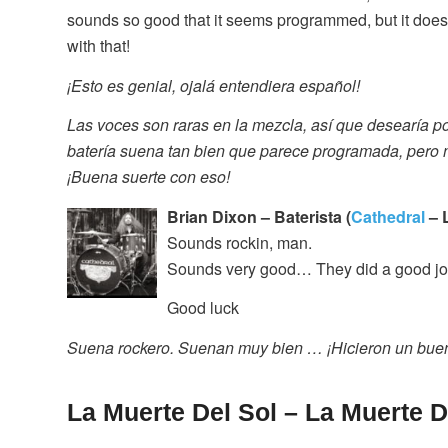
sounds so good that it seems programmed, but it doesn
with that!
¡Esto es genial, ojalá entendiera español!
Las voces son raras en la mezcla, así que desearía p
batería suena tan bien que parece programada, pero n
¡Buena suerte con eso!
Brian Dixon – Baterista (
Cathedral
– 
Sounds rockin, man.
Sounds very good… They did a good job
Good luck
Suena rockero. Suenan muy bien … ¡Hicieron un buen
La Muerte Del Sol – La Muerte D