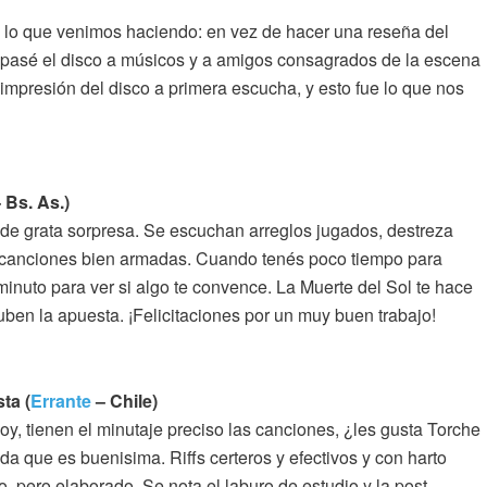
a lo que venimos haciendo: en vez de hacer una reseña del
es pasé el disco a músicos y a amigos consagrados de la escena
impresión del disco a primera escucha, y esto fue lo que nos
 Bs. As.)
 de grata sorpresa. Se escuchan arreglos jugados, destreza
n canciones bien armadas. Cuando tenés poco tiempo para
inuto para ver si algo te convence. La Muerte del Sol te hace
ben la apuesta. ¡Felicitaciones por un muy buen trabajo!
ta (
Errante
– Chile)
oy, tienen el minutaje preciso las canciones, ¿les gusta Torche
 que es buenisima. Riffs certeros y efectivos y con harto
 pero elaborado. Se nota el laburo de estudio y la post