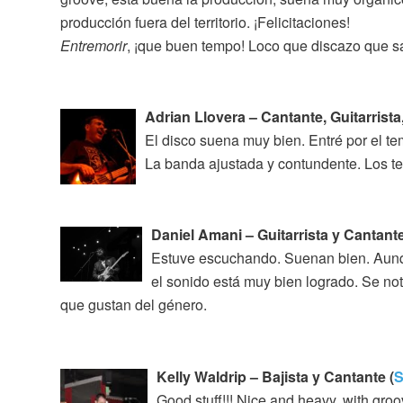
producción fuera del territorio. ¡Felicitaciones!
Entremorir
, ¡que buen tempo! Loco que discazo que s
Adrian Llovera – Cantante, Guitarrista,
El disco suena muy bien. Entré por el t
La banda ajustada y contundente. Los 
Daniel Amani – Guitarrista y Cantante
Estuve escuchando. Suenan bien. Aunq
el sonido está muy bien logrado. Se no
que gustan del género.
Kelly Waldrip – Bajista y Cantante (
S
Good stuff!!! Nice and heavy, with gro