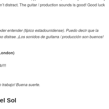
’t distract. The guitar / production sounds is good! Good luck
oder entender (típico estadounidense). Puedo decir que la
o distrae. ¡Los sonidos de guitarra / producción son buenos!
London)
!!!!
 trabajo! Buena suerte.
el Sol