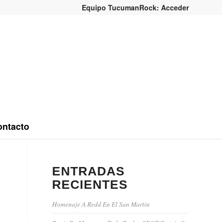
Equipo TucumanRock: Acceder
ntacto
ENTRADAS
RECIENTES
Homenaje A Redd En El San Martin