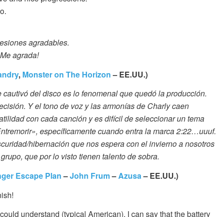
o.
resiones agradables.
¡Me agrada!
andry
,
Monster on The Horizon
– EE.UU.)
 cautivó del disco es lo fenomenal que quedó la producción.
cisión. Y el tono de voz y las armonías de Charly caen
tilidad con cada canción y es difícil de seleccionar un tema
Entremorir», específicamente cuando entra la marca 2:22…uuuf.
scuridad/hibernación que nos espera con el invierno a nosotros
grupo, que por lo visto tienen talento de sobra.
inger Escape Plan
–
John Frum
–
Azusa
– EE.UU.)
nish!
I could understand (typical American). I can say that the battery