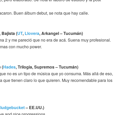
acaron. Buen álbum debut, se nota que hay calle.
 Bajista (
UT
,
Llovera
, Arkangel – Tucumán)
ema 2 y me pareció que no era de acá. Suena muy profesional.
temas con mucho power.
 (
Hades
, Trilogia, Supremos – Tucumán)
ue no es un tipo de música que yo consuma. Más allá de eso,
ta que tienen claro lo que quieren. Muy recomendable para los
ludgebucket
– EE.UU.)
ove and nice progressions.