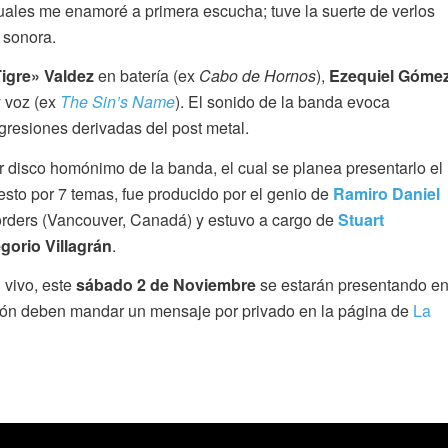
ales me enamoré a primera escucha; tuve la suerte de verlos
 sonora.
igre» Valdez
en batería (ex
Cabo de Hornos
),
Ezequiel Góme
y voz (ex
The Sin’s Name
). El sonido de la banda evoca
resiones derivadas del post metal.
er disco homónimo de la banda, el cual se planea presentarlo el
esto por 7 temas, fue producido por el genio de
Ramiro Daniel
orders (Vancouver, Canadá) y estuvo a cargo de
Stuart
gorio Villagrán
.
 vivo, este
sábado 2 de Noviembre
se estarán presentando e
cción deben mandar un mensaje por privado en la página de
La