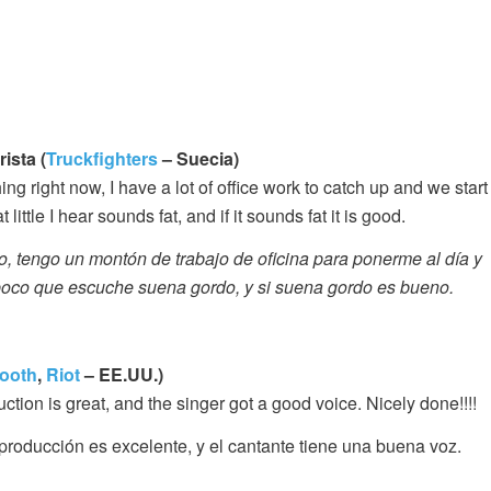
ista (
Truckfighters
– Suecia)
hing right now, I have a lot of office work to catch up and we start
little I hear sounds fat, and if it sounds fat it is good.
, tengo un montón de trabajo de oficina para ponerme al día y
poco que escuche suena gordo, y si suena gordo es bueno.
ooth
,
Riot
– EE.UU.)
oduction is great, and the singer got a good voice. Nicely done!!!!
producción es excelente, y el cantante tiene una buena voz.